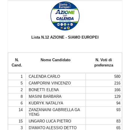
Lista N.12
AZIONE - SIAMO EUROPEI
N.
Nome Candidato
N. Voti di
Cand.
preferenza
1
CALENDA CARLO
580
5
CAMPORINI VINCENZO
216
2
BONETTI ELENA
166
8
MASINI BARBARA
129
6
KUDRYK NATALIYA
94
14
ZANZANAINI GABRIELLA GA
93
YENG
15
UNGARO LUCA PIETRO
83
3
D'AMATO ALESSIO DETTO
65