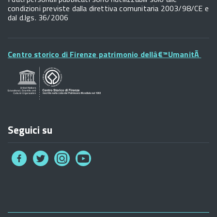
condizioni previste dalla direttiva comunitaria 2003/98/CE e
dal d.lgs. 36/2006
Footer
Centro storico di Firenze patrimonio dellâ€™UmanitÃ
Widget
Posta Elettronica Certificata
URP - Ufficio Relazioni con il Pubblico
Seguici su
Collegamento
Collegamento
Collegamento
Collegamento
a
a
a
a
Facebook
Twitter
Instagram
You
Tube
Footer
Widget