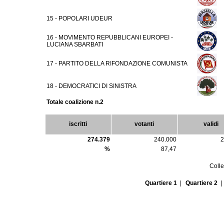
15 - POPOLARI UDEUR
16 - MOVIMENTO REPUBBLICANI EUROPEI -
LUCIANA SBARBATI
17 - PARTITO DELLA RIFONDAZIONE COMUNISTA
18 - DEMOCRATICI DI SINISTRA
Totale coalizione n.2
iscritti
votanti
validi
274.379
240.000
2
%
87,47
Colle
Quartiere 1
|
Quartiere 2
|