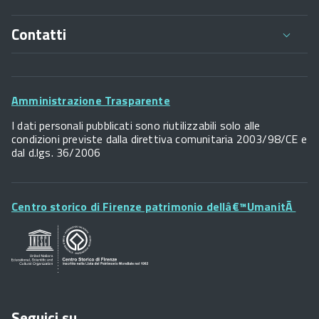
Contatti
Comune di Firenze
Palazzo Vecchio
Footer
Piazza della Signoria - 50122, Firenze
Amministrazione Trasparente
P.IVA 01307110484
Widget
I dati personali pubblicati sono riutilizzabili solo alle
condizioni previste dalla direttiva comunitaria 2003/98/CE e
dal d.lgs. 36/2006
Footer
Centro storico di Firenze patrimonio dellâ€™UmanitÃ
Widget
Posta Elettronica Certificata
URP - Ufficio Relazioni con il Pubblico
Seguici su