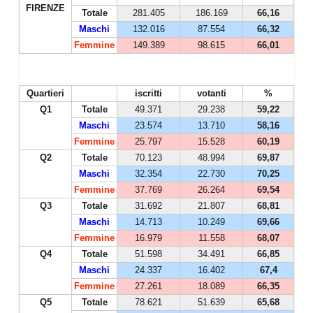
FIRENZE
Totale
281.405
186.169
66,16
Maschi
132.016
87.554
66,32
Femmine
149.389
98.615
66,01
Quartieri
iscritti
votanti
%
Q1
Totale
49.371
29.238
59,22
Maschi
23.574
13.710
58,16
Femmine
25.797
15.528
60,19
Q2
Totale
70.123
48.994
69,87
Maschi
32.354
22.730
70,25
Femmine
37.769
26.264
69,54
Q3
Totale
31.692
21.807
68,81
Maschi
14.713
10.249
69,66
Femmine
16.979
11.558
68,07
Q4
Totale
51.598
34.491
66,85
Maschi
24.337
16.402
67,4
Femmine
27.261
18.089
66,35
Q5
Totale
78.621
51.639
65,68