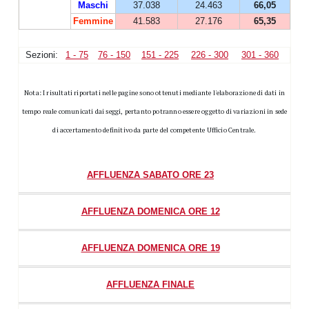
Maschi
37.038
24.463
66,05
Femmine
41.583
27.176
65,35
Sezioni:
1 - 75
76 - 150
151 - 225
226 - 300
301 - 360
Nota: I risultati riportati nelle pagine sono ottenuti mediante l'elaborazione di dati in
tempo reale comunicati dai seggi, pertanto potranno essere oggetto di variazioni in sede
di accertamento definitivo da parte del competente Ufficio Centrale.
AFFLUENZA SABATO ORE 23
AFFLUENZA DOMENICA ORE 12
AFFLUENZA DOMENICA ORE 19
AFFLUENZA FINALE