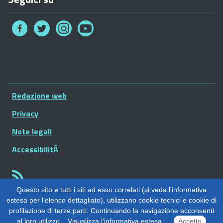
Collegamento
Collegamento
Collegamento
Collegamento
a
a
a
a
Facebook
Twitter
Instagram
You
Tube
Footer
Widget
Redazione web
Privacy
Note legali
AccessibilitÃ
Questo sito e tutti i siti ad esso correlati (si veda l'informativa
estesa per l'elenco dettagliato), utilizzano cookie tecnici e cookie di
profilazione di terze parti. Continuando la navigazione acconsenti
al loro utilizzo.
Visualizza l'informativa estesa
Accetto