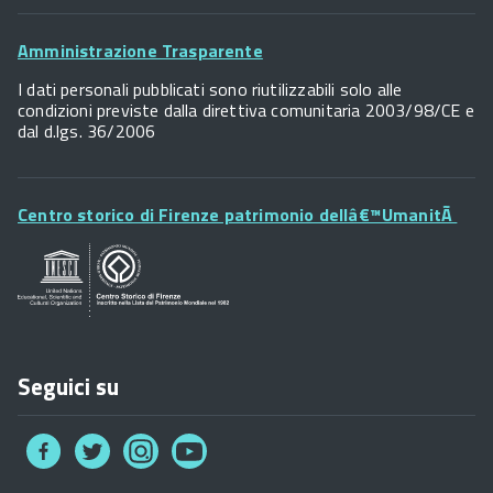
Palazzo Vecchio
Footer
Piazza della Signoria - 50122, Firenze
Amministrazione Trasparente
P.IVA 01307110484
Widget
I dati personali pubblicati sono riutilizzabili solo alle
condizioni previste dalla direttiva comunitaria 2003/98/CE e
dal d.lgs. 36/2006
Footer
Centro storico di Firenze patrimonio dellâ€™UmanitÃ
Widget
Posta Elettronica Certificata
URP - Ufficio Relazioni con il Pubblico
Seguici su
Collegamento
Collegamento
Collegamento
Collegamento
a
a
a
a
Facebook
Twitter
Instagram
You