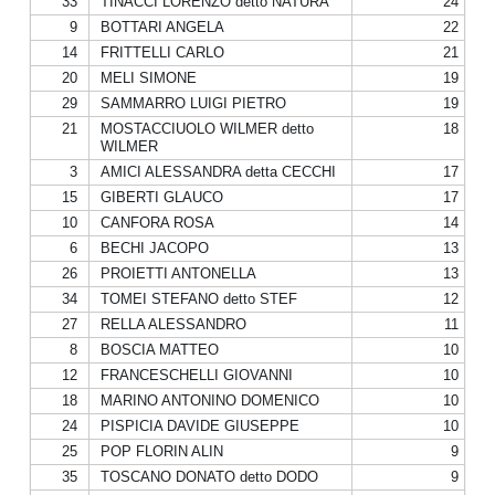
33
TINACCI LORENZO detto NATURA
24
9
BOTTARI ANGELA
22
14
FRITTELLI CARLO
21
20
MELI SIMONE
19
29
SAMMARRO LUIGI PIETRO
19
21
MOSTACCIUOLO WILMER detto
18
WILMER
3
AMICI ALESSANDRA detta CECCHI
17
15
GIBERTI GLAUCO
17
10
CANFORA ROSA
14
6
BECHI JACOPO
13
26
PROIETTI ANTONELLA
13
34
TOMEI STEFANO detto STEF
12
27
RELLA ALESSANDRO
11
8
BOSCIA MATTEO
10
12
FRANCESCHELLI GIOVANNI
10
18
MARINO ANTONINO DOMENICO
10
24
PISPICIA DAVIDE GIUSEPPE
10
25
POP FLORIN ALIN
9
35
TOSCANO DONATO detto DODO
9