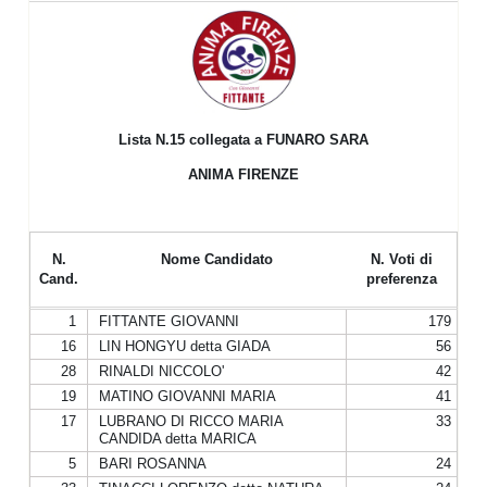
Lista N.15
collegata a FUNARO SARA
ANIMA FIRENZE
N.
Nome Candidato
N. Voti di
Cand.
preferenza
1
FITTANTE GIOVANNI
179
16
LIN HONGYU detta GIADA
56
28
RINALDI NICCOLO'
42
19
MATINO GIOVANNI MARIA
41
17
LUBRANO DI RICCO MARIA
33
CANDIDA detta MARICA
5
BARI ROSANNA
24