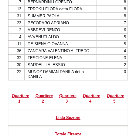
7
BERNARDINI LORENZO
8
13
FRROKU FLORA detta FLORA
8
31
SUMMER PAOLA
8
23
PECORARO ADRIANO
7
2
ABBREVI RENZO
6
4
AVVENUTI ALDO
5
11
DE SIENA GIOVANNA
5
36
ZANGARA VALENTINO ALFREDO
4
32
TESCIONE ELENA
3
30
SARDELLI ALESSIO
2
22
MUNOZ DAMIAN DANILA detta
0
DANILA
Quartiere
Quartiere
Quartiere
Quartiere
Quartiere
1
2
3
4
5
Lista Sezioni
Totale Firenze