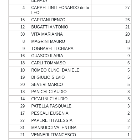
DENATA
4
CAPPELLINI LEONARDO detto
27
LEO
15
CAPITANI RENZO
26
12
BUGATTI ANTONIO
21
30
VITA MARIANNA
20
8
MAGRINI MAURO
18
9
TOGNARELLI CHIARA
9
16
GUASCO ILARIA
9
18
CARLI TOMMASO
6
10
ROMEO CUNGI DANIELE
5
19
DI GIULIO SILVIO
5
20
SEVERI MARCO
5
13
PANICHI CLAUDIO
3
14
CICALINI CLAUDIO
3
29
PATELLA PASQUALE
3
17
PESCALI EUGENIA
2
27
PAPERETTI ALESSIA
2
31
MANNUCCI VALENTINA
2
21
VENNERI FRANCESCO
1