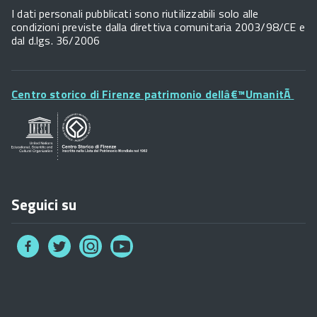
Widget
I dati personali pubblicati sono riutilizzabili solo alle
condizioni previste dalla direttiva comunitaria 2003/98/CE e
dal d.lgs. 36/2006
Footer
Centro storico di Firenze patrimonio dellâ€™UmanitÃ
Widget
Posta Elettronica Certificata
URP - Ufficio Relazioni con il Pubblico
Seguici su
Collegamento
Collegamento
Collegamento
Collegamento
a
a
a
a
Facebook
Twitter
Instagram
You
Tube
Footer