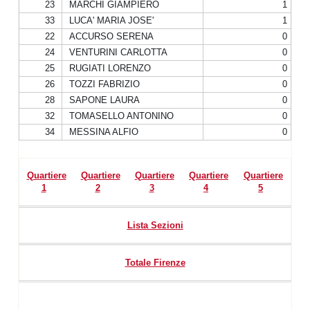
23
MARCHI GIAMPIERO
1
33
LUCA' MARIA JOSE'
1
22
ACCURSO SERENA
0
24
VENTURINI CARLOTTA
0
25
RUGIATI LORENZO
0
26
TOZZI FABRIZIO
0
28
SAPONE LAURA
0
32
TOMASELLO ANTONINO
0
34
MESSINA ALFIO
0
Quartiere
Quartiere
Quartiere
Quartiere
Quartiere
1
2
3
4
5
Lista Sezioni
Totale Firenze