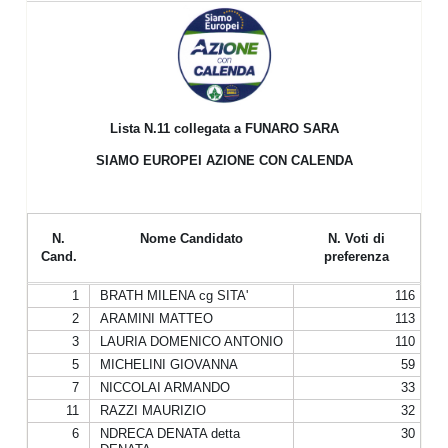
Lista N.11
collegata a FUNARO SARA
SIAMO EUROPEI AZIONE CON CALENDA
N.
Nome Candidato
N. Voti di
Cand.
preferenza
1
BRATH MILENA cg SITA'
116
2
ARAMINI MATTEO
113
3
LAURIA DOMENICO ANTONIO
110
5
MICHELINI GIOVANNA
59
7
NICCOLAI ARMANDO
33
11
RAZZI MAURIZIO
32
6
NDRECA DENATA detta
30