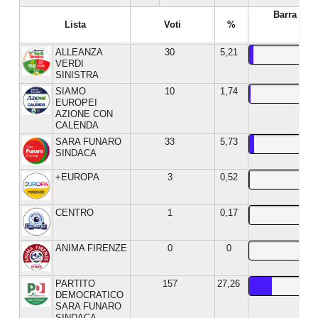
Barra %
Lista
Voti
%
ALLEANZA
30
5,21
VERDI
SINISTRA
SIAMO
10
1,74
EUROPEI
AZIONE CON
CALENDA
SARA FUNARO
33
5,73
SINDACA
+EUROPA
3
0,52
CENTRO
1
0,17
ANIMA FIRENZE
0
0
PARTITO
157
27,26
DEMOCRATICO
SARA FUNARO
SINDACA