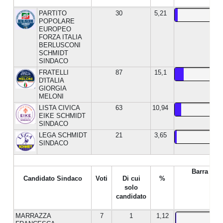
PARTITO
30
5,21
POPOLARE
EUROPEO
FORZA ITALIA
BERLUSCONI
SCHMIDT
SINDACO
FRATELLI
87
15,1
D'ITALIA
GIORGIA
MELONI
LISTA CIVICA
63
10,94
EIKE SCHMIDT
SINDACO
LEGA SCHMIDT
21
3,65
SINDACO
Barra %
Candidato Sindaco
Voti
Di cui
%
solo
candidato
MARRAZZA
7
1
1,12