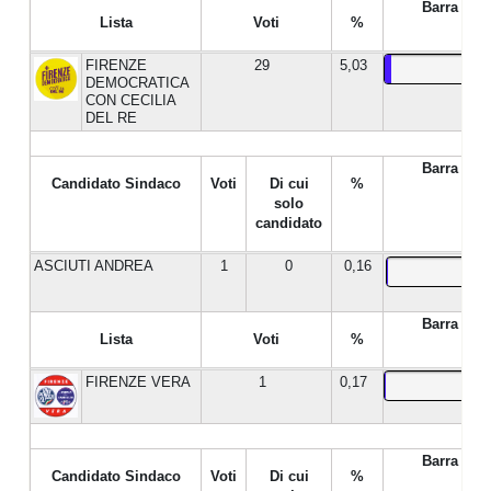
Barra %
Lista
Voti
%
FIRENZE
29
5,03
DEMOCRATICA
CON CECILIA
DEL RE
Barra %
Candidato Sindaco
Voti
Di cui
%
solo
candidato
ASCIUTI ANDREA
1
0
0,16
Barra %
Lista
Voti
%
FIRENZE VERA
1
0,17
Barra %
Candidato Sindaco
Voti
Di cui
%