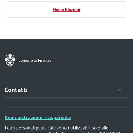
Home Elezioni
Comune di Firenze
Contatti
Comune di Firenze
Palazzo Vecchio
Footer
Piazza della Signoria - 50122, Firenze
Amministrazione Trasparente
P.IVA 01307110484
Widget
I dati personali pubblicati sono riutilizzabili solo alle