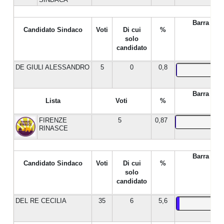
Barra %
Candidato Sindaco
Voti
Di cui
%
solo
candidato
DE GIULI ALESSANDRO
5
0
0,8
Barra %
Lista
Voti
%
FIRENZE
5
0,87
RINASCE
Barra %
Candidato Sindaco
Voti
Di cui
%
solo
candidato
DEL RE CECILIA
35
6
5,6