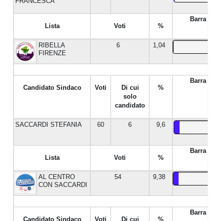
FRANCESCA
Barra %
Lista
Voti
%
RIBELLA
6
1,04
FIRENZE
Barra %
Candidato Sindaco
Voti
Di cui
%
solo
candidato
SACCARDI STEFANIA
60
6
9,6
Barra %
Lista
Voti
%
AL CENTRO
54
9,38
CON SACCARDI
Barra %
Candidato Sindaco
Voti
Di cui
%