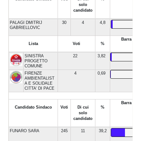
solo
candidato
PALAGI DMITRIJ
30
4
4,8
GABRIELLOVIC
Barra %
Lista
Voti
%
SINISTRA
22
3,82
PROGETTO
COMUNE
FIRENZE
4
0,69
AMBIENTALIST
A E SOLIDALE
CITTA' DI PACE
Barra %
Candidato Sindaco
Voti
Di cui
%
solo
candidato
FUNARO SARA
245
11
39,2