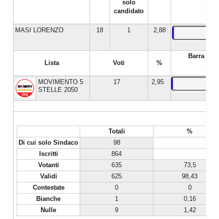
solo
candidato
MASI LORENZO
18
1
2,88
Barra %
Lista
Voti
%
MOVIMENTO 5
17
2,95
STELLE 2050
Totali
%
Di cui solo Sindaco
98
Iscritti
864
Votanti
635
73,5
Validi
625
98,43
Contestate
0
0
Bianche
1
0,16
Nulle
9
1,42