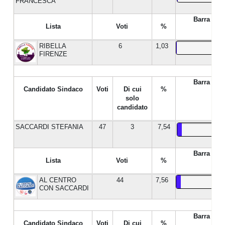
FRANCESCA
Barra %
Lista
Voti
%
RIBELLA
6
1,03
FIRENZE
Barra %
Candidato Sindaco
Voti
Di cui
%
solo
candidato
SACCARDI STEFANIA
47
3
7,54
Barra %
Lista
Voti
%
AL CENTRO
44
7,56
CON SACCARDI
Barra %
Candidato Sindaco
Voti
Di cui
%