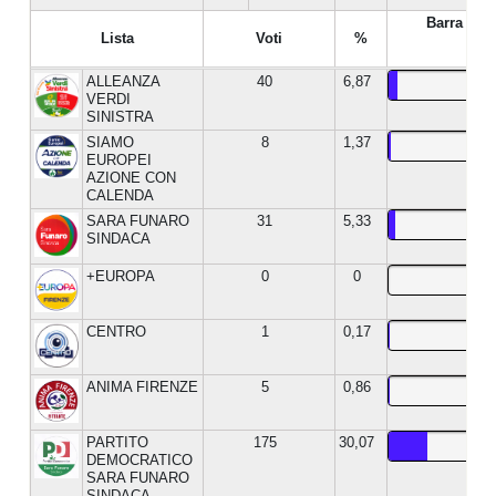
Barra %
Lista
Voti
%
ALLEANZA
40
6,87
VERDI
SINISTRA
SIAMO
8
1,37
EUROPEI
AZIONE CON
CALENDA
SARA FUNARO
31
5,33
SINDACA
+EUROPA
0
0
CENTRO
1
0,17
ANIMA FIRENZE
5
0,86
PARTITO
175
30,07
DEMOCRATICO
SARA FUNARO
SINDACA