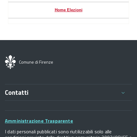
Home Elezioni
Comune di Firenze
Contatti
Comune di Firenze
Palazzo Vecchio
Footer
Piazza della Signoria - 50122, Firenze
Amministrazione Trasparente
P.IVA 01307110484
Widget
I dati personali pubblicati sono riutilizzabili solo alle