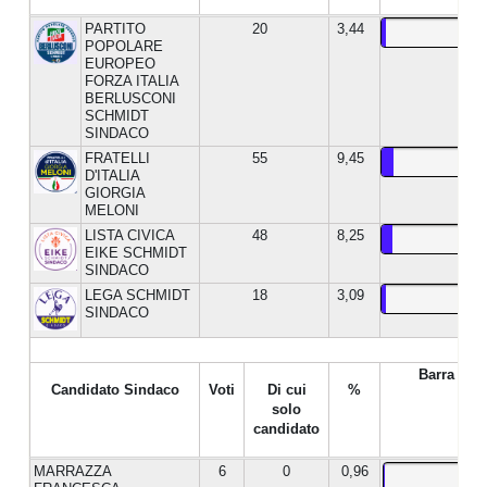
PARTITO
20
3,44
POPOLARE
EUROPEO
FORZA ITALIA
BERLUSCONI
SCHMIDT
SINDACO
FRATELLI
55
9,45
D'ITALIA
GIORGIA
MELONI
LISTA CIVICA
48
8,25
EIKE SCHMIDT
SINDACO
LEGA SCHMIDT
18
3,09
SINDACO
Barra %
Candidato Sindaco
Voti
Di cui
%
solo
candidato
MARRAZZA
6
0
0,96