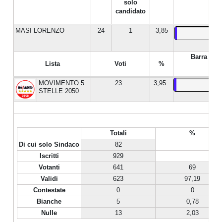
solo
candidato
MASI LORENZO
24
1
3,85
Barra %
Lista
Voti
%
MOVIMENTO 5
23
3,95
STELLE 2050
Totali
%
Di cui solo Sindaco
82
Iscritti
929
Votanti
641
69
Validi
623
97,19
Contestate
0
0
Bianche
5
0,78
Nulle
13
2,03