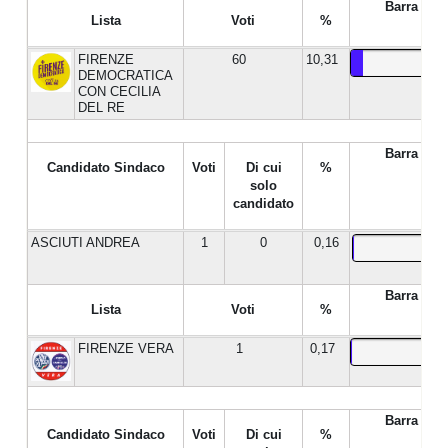
Barra %
Lista
Voti
%
FIRENZE
60
10,31
DEMOCRATICA
CON CECILIA
DEL RE
Barra %
Candidato Sindaco
Voti
Di cui
%
solo
candidato
ASCIUTI ANDREA
1
0
0,16
Barra %
Lista
Voti
%
FIRENZE VERA
1
0,17
Barra %
Candidato Sindaco
Voti
Di cui
%