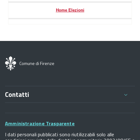
Home Elezioni
Comune di Firenze
Contatti
Comune di Firenze
Palazzo Vecchio
Footer
Piazza della Signoria - 50122, Firenze
Amministrazione Trasparente
P.IVA 01307110484
Widget
I dati personali pubblicati sono riutilizzabili solo alle