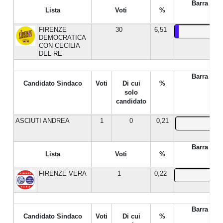
Barra %
Lista
Voti
%
FIRENZE
30
6,51
DEMOCRATICA
CON CECILIA
DEL RE
Barra %
Candidato Sindaco
Voti
Di cui
%
solo
candidato
ASCIUTI ANDREA
1
0
0,21
Barra %
Lista
Voti
%
FIRENZE VERA
1
0,22
Barra %
Candidato Sindaco
Voti
Di cui
%