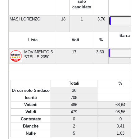
solo
candidato
MASI LORENZO
18
1
3,76
Barra %
Lista
Voti
%
MOVIMENTO 5
17
3,69
STELLE 2050
Totali
%
Di cui solo Sindaco
36
Iscritti
708
Votanti
486
68,64
Validi
479
98,56
Contestate
0
0
Bianche
2
0,41
Nulle
5
1,03