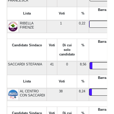
FRANCESCA
Barra %
Lista
Voti
%
RIBELLA
1
0,22
FIRENZE
Barra %
Candidato Sindaco
Voti
Di cui
%
solo
candidato
SACCARDI STEFANIA
41
0
8,56
Barra %
Lista
Voti
%
AL CENTRO
38
8,24
CON SACCARDI
Barra %
Candidato Sindaco
Voti
Di cui
%