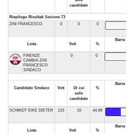
candidato
Riepilogo Risultati Sezione 73
ZINI FRANCESCO
0
0
0
Barra %
Lista
Voti
%
FIRENZE
0
0
CAMBIA ZINI
FRANCESCO
SINDACO
Barra %
Candidato Sindaco
Voti
Di cui
%
solo
candidato
SCHMIDT EIKE DIETER
215
10
44,89
Barra %
Lista
Voti
%