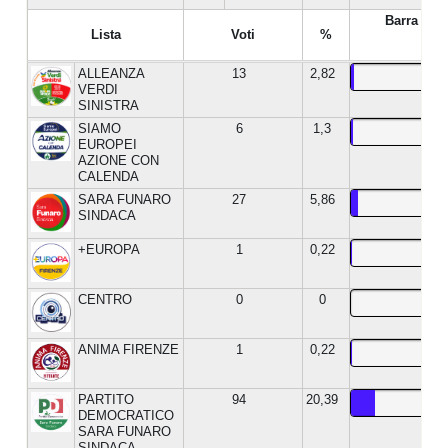
Barra %
Lista
Voti
%
ALLEANZA
13
2,82
VERDI
SINISTRA
SIAMO
6
1,3
EUROPEI
AZIONE CON
CALENDA
SARA FUNARO
27
5,86
SINDACA
+EUROPA
1
0,22
CENTRO
0
0
ANIMA FIRENZE
1
0,22
PARTITO
94
20,39
DEMOCRATICO
SARA FUNARO
SINDACA