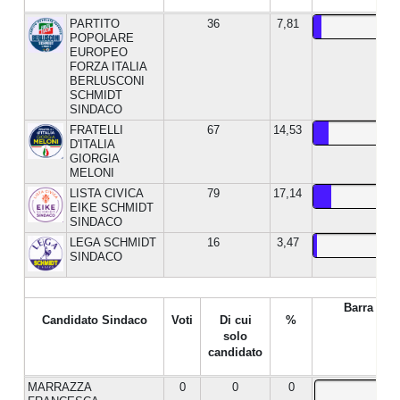
PARTITO
36
7,81
POPOLARE
EUROPEO
FORZA ITALIA
BERLUSCONI
SCHMIDT
SINDACO
FRATELLI
67
14,53
D'ITALIA
GIORGIA
MELONI
LISTA CIVICA
79
17,14
EIKE SCHMIDT
SINDACO
LEGA SCHMIDT
16
3,47
SINDACO
Barra %
Candidato Sindaco
Voti
Di cui
%
solo
candidato
MARRAZZA
0
0
0