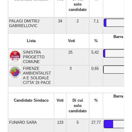
solo
candidato
PALAGI DMITRIJ
34
2
7,1
GABRIELLOVIC
Barra %
Lista
Voti
%
SINISTRA
25
5,42
PROGETTO
COMUNE
FIRENZE
3
0,65
AMBIENTALIST
A E SOLIDALE
CITTA' DI PACE
Barra %
Candidato Sindaco
Voti
Di cui
%
solo
candidato
FUNARO SARA
133
5
27,77