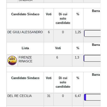
Barra %
Candidato Sindaco
Voti
Di cui
%
solo
candidato
DE GIULI ALESSANDRO
6
0
1,25
Barra %
Lista
Voti
%
FIRENZE
6
1,3
RINASCE
Barra %
Candidato Sindaco
Voti
Di cui
%
solo
candidato
DEL RE CECILIA
31
0
6,47