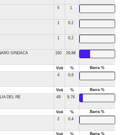
5
1
1
0,2
1
0,2
NARO SINDACA
150
29,88
Barra %
Voti
%
4
0,8
Barra %
Voti
%
LIA DEL RE
49
9,76
Barra %
Voti
%
2
0,4
Barra %
Voti
%