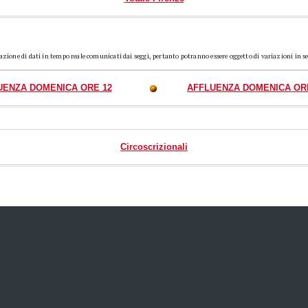
razione di dati in tempo reale comunicati dai seggi, pertanto potranno essere oggetto di variazioni in s
UENZA DOMENICA ORE 12
AFFLUENZA DOMENICA OR
Circoscrizionali