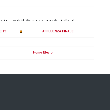
ede di accertamento definitivo da parte del competente Ufficio Centrale.
E 19
AFFLUENZA FINALE
Home Elezioni