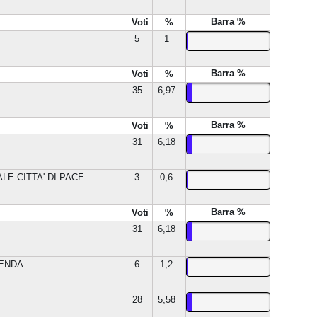
Barra %
Voti
%
5
1
Barra %
Voti
%
35
6,97
Barra %
Voti
%
31
6,18
LE CITTA' DI PACE
3
0,6
Barra %
Voti
%
31
6,18
LENDA
6
1,2
28
5,58