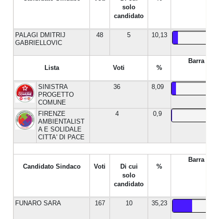
solo
candidato
PALAGI DMITRIJ
48
5
10,13
GABRIELLOVIC
Barra %
Lista
Voti
%
SINISTRA
36
8,09
PROGETTO
COMUNE
FIRENZE
4
0,9
AMBIENTALIST
A E SOLIDALE
CITTA' DI PACE
Barra %
Candidato Sindaco
Voti
Di cui
%
solo
candidato
FUNARO SARA
167
10
35,23