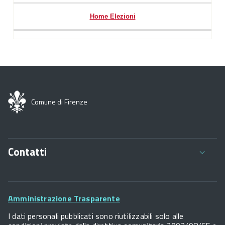
Home Elezioni
Comune di Firenze
Contatti
Comune di Firenze
Palazzo Vecchio
Footer
Piazza della Signoria - 50122, Firenze
Amministrazione Trasparente
P.IVA 01307110484
Widget
I dati personali pubblicati sono riutilizzabili solo alle