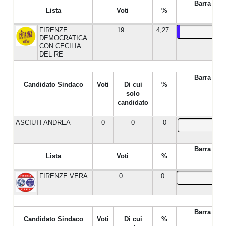
Barra %
Lista
Voti
%
FIRENZE
19
4,27
DEMOCRATICA
CON CECILIA
DEL RE
Barra %
Candidato Sindaco
Voti
Di cui
%
solo
candidato
ASCIUTI ANDREA
0
0
0
Barra %
Lista
Voti
%
FIRENZE VERA
0
0
Barra %
Candidato Sindaco
Voti
Di cui
%