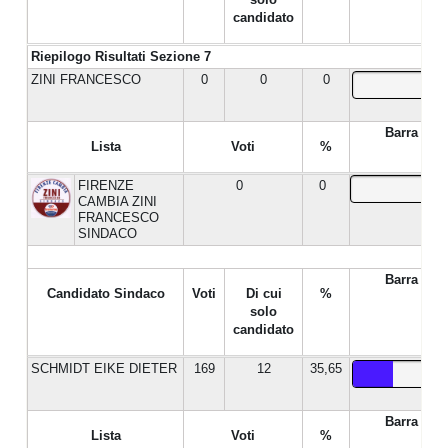
candidato
Riepilogo Risultati Sezione 7
ZINI FRANCESCO
0
0
0
Barra %
Lista
Voti
%
FIRENZE
0
0
CAMBIA ZINI
FRANCESCO
SINDACO
Barra %
Candidato Sindaco
Voti
Di cui
%
solo
candidato
SCHMIDT EIKE DIETER
169
12
35,65
Barra %
Lista
Voti
%