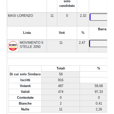
solo
candidato
MASI LORENZO
11
0
2,32
Barra %
Lista
Voti
%
MOVIMENTO 5
11
2,47
STELLE 2050
Totali
%
Di cui solo Sindaco
58
Iscritti
816
Votanti
487
59,68
Validi
474
97,33
Contestate
0
0
Bianche
2
0,41
Nulle
11
2,26