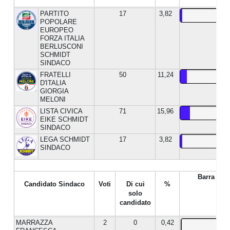
PARTITO
17
3,82
POPOLARE
EUROPEO
FORZA ITALIA
BERLUSCONI
SCHMIDT
SINDACO
FRATELLI
50
11,24
D'ITALIA
GIORGIA
MELONI
LISTA CIVICA
71
15,96
EIKE SCHMIDT
SINDACO
LEGA SCHMIDT
17
3,82
SINDACO
Barra %
Candidato Sindaco
Voti
Di cui
%
solo
candidato
MARRAZZA
2
0
0,42