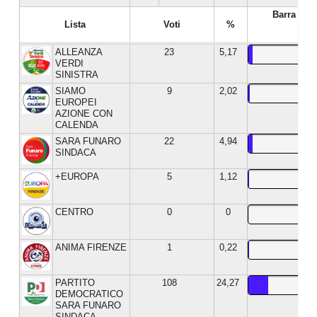
Barra %
Lista
Voti
%
ALLEANZA
23
5,17
VERDI
SINISTRA
SIAMO
9
2,02
EUROPEI
AZIONE CON
CALENDA
SARA FUNARO
22
4,94
SINDACA
+EUROPA
5
1,12
CENTRO
0
0
ANIMA FIRENZE
1
0,22
PARTITO
108
24,27
DEMOCRATICO
SARA FUNARO
SINDACA