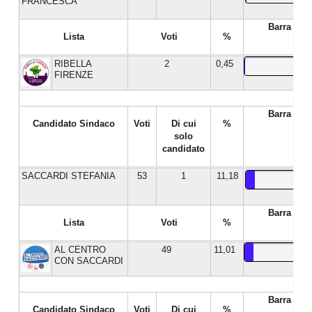
FRANCESCA
Barra %
Lista
Voti
%
RIBELLA
2
0,45
FIRENZE
Barra %
Candidato Sindaco
Voti
Di cui
%
solo
candidato
SACCARDI STEFANIA
53
1
11,18
Barra %
Lista
Voti
%
AL CENTRO
49
11,01
CON SACCARDI
Barra %
Candidato Sindaco
Voti
Di cui
%