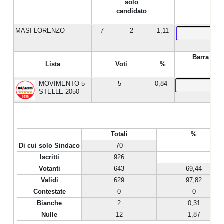
solo
candidato
MASI LORENZO
7
2
1,11
Barra %
Lista
Voti
%
MOVIMENTO 5
5
0,84
STELLE 2050
Totali
%
Di cui solo Sindaco
70
Iscritti
926
Votanti
643
69,44
Validi
629
97,82
Contestate
0
0
Bianche
2
0,31
Nulle
12
1,87