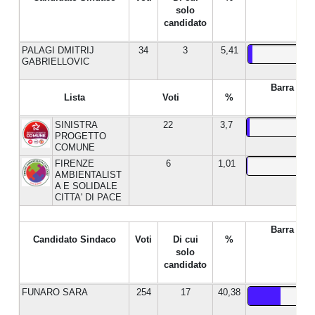
solo
candidato
PALAGI DMITRIJ
34
3
5,41
GABRIELLOVIC
Barra %
Lista
Voti
%
SINISTRA
22
3,7
PROGETTO
COMUNE
FIRENZE
6
1,01
AMBIENTALIST
A E SOLIDALE
CITTA' DI PACE
Barra %
Candidato Sindaco
Voti
Di cui
%
solo
candidato
FUNARO SARA
254
17
40,38