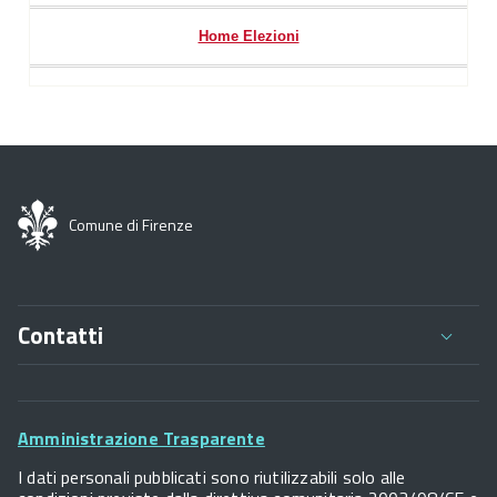
Home Elezioni
Comune di Firenze
Contatti
Comune di Firenze
Palazzo Vecchio
Footer
Piazza della Signoria - 50122, Firenze
Amministrazione Trasparente
P.IVA 01307110484
Widget
I dati personali pubblicati sono riutilizzabili solo alle