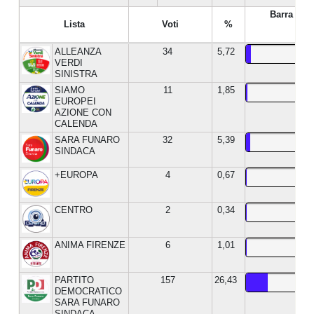
Barra %
Lista
Voti
%
ALLEANZA
34
5,72
VERDI
SINISTRA
SIAMO
11
1,85
EUROPEI
AZIONE CON
CALENDA
SARA FUNARO
32
5,39
SINDACA
+EUROPA
4
0,67
CENTRO
2
0,34
ANIMA FIRENZE
6
1,01
PARTITO
157
26,43
DEMOCRATICO
SARA FUNARO
SINDACA