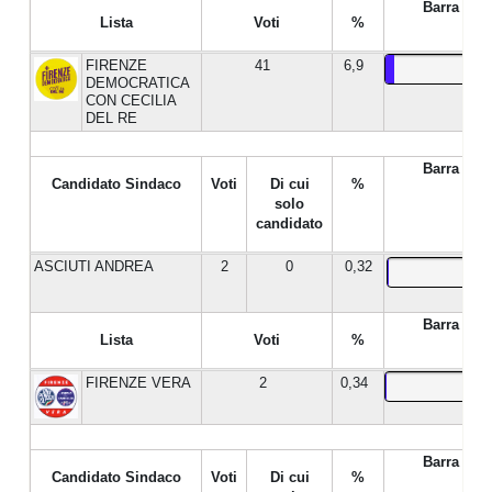
Barra %
Lista
Voti
%
FIRENZE
41
6,9
DEMOCRATICA
CON CECILIA
DEL RE
Barra %
Candidato Sindaco
Voti
Di cui
%
solo
candidato
ASCIUTI ANDREA
2
0
0,32
Barra %
Lista
Voti
%
FIRENZE VERA
2
0,34
Barra %
Candidato Sindaco
Voti
Di cui
%