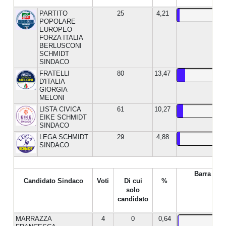
PARTITO
25
4,21
POPOLARE
EUROPEO
FORZA ITALIA
BERLUSCONI
SCHMIDT
SINDACO
FRATELLI
80
13,47
D'ITALIA
GIORGIA
MELONI
LISTA CIVICA
61
10,27
EIKE SCHMIDT
SINDACO
LEGA SCHMIDT
29
4,88
SINDACO
Barra %
Candidato Sindaco
Voti
Di cui
%
solo
candidato
MARRAZZA
4
0
0,64