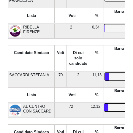
FRANCESCA
Barra %
Lista
Voti
%
RIBELLA
2
0,34
FIRENZE
Barra %
Candidato Sindaco
Voti
Di cui
%
solo
candidato
SACCARDI STEFANIA
70
2
11,13
Barra %
Lista
Voti
%
AL CENTRO
72
12,12
CON SACCARDI
Barra %
Candidato Sindaco
Voti
Di cui
%