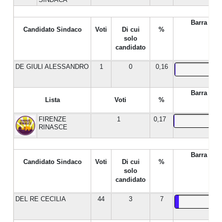
Barra %
Candidato Sindaco
Voti
Di cui
%
solo
candidato
DE GIULI ALESSANDRO
1
0
0,16
Barra %
Lista
Voti
%
FIRENZE
1
0,17
RINASCE
Barra %
Candidato Sindaco
Voti
Di cui
%
solo
candidato
DEL RE CECILIA
44
3
7