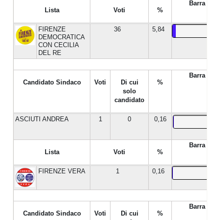
Barra %
Lista
Voti
%
FIRENZE
36
5,84
DEMOCRATICA
CON CECILIA
DEL RE
Barra %
Candidato Sindaco
Voti
Di cui
%
solo
candidato
ASCIUTI ANDREA
1
0
0,16
Barra %
Lista
Voti
%
FIRENZE VERA
1
0,16
Barra %
Candidato Sindaco
Voti
Di cui
%