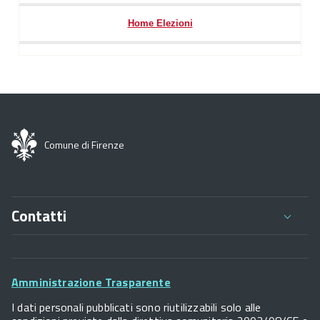
Home Elezioni
Comune di Firenze
Contatti
Comune di Firenze
Palazzo Vecchio
Footer
Piazza della Signoria - 50122, Firenze
Amministrazione Trasparente
P.IVA 01307110484
Widget
I dati personali pubblicati sono riutilizzabili solo alle