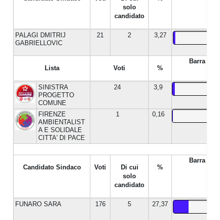
solo
candidato
PALAGI DMITRIJ
21
2
3,27
GABRIELLOVIC
Barra %
Lista
Voti
%
SINISTRA
24
3,9
PROGETTO
COMUNE
FIRENZE
1
0,16
AMBIENTALIST
A E SOLIDALE
CITTA' DI PACE
Barra %
Candidato Sindaco
Voti
Di cui
%
solo
candidato
FUNARO SARA
176
5
27,37