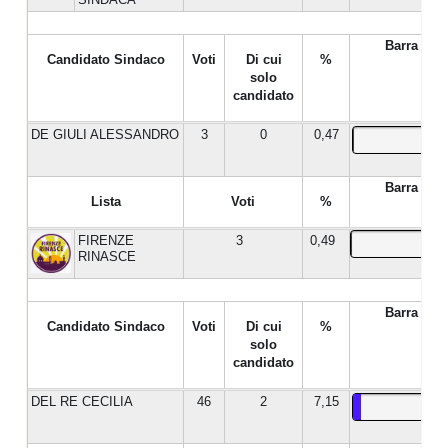
Barra %
Candidato Sindaco
Voti
Di cui
%
solo
candidato
DE GIULI ALESSANDRO
3
0
0,47
Barra %
Lista
Voti
%
FIRENZE
3
0,49
RINASCE
Barra %
Candidato Sindaco
Voti
Di cui
%
solo
candidato
DEL RE CECILIA
46
2
7,15