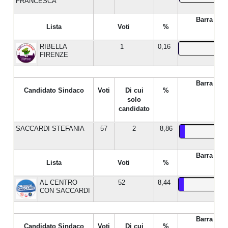
FRANCESCA
Barra %
Lista
Voti
%
RIBELLA
1
0,16
FIRENZE
Barra %
Candidato Sindaco
Voti
Di cui
%
solo
candidato
SACCARDI STEFANIA
57
2
8,86
Barra %
Lista
Voti
%
AL CENTRO
52
8,44
CON SACCARDI
Barra %
Candidato Sindaco
Voti
Di cui
%