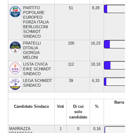
PARTITO
51
8,28
POPOLARE
EUROPEO
FORZA ITALIA
BERLUSCONI
SCHMIDT
SINDACO
FRATELLI
100
16,23
D'ITALIA
GIORGIA
MELONI
LISTA CIVICA
112
18,18
EIKE SCHMIDT
SINDACO
LEGA SCHMIDT
39
6,33
SINDACO
Barra %
Candidato Sindaco
Voti
Di cui
%
solo
candidato
MARRAZZA
1
0
0,16