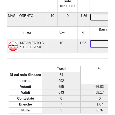
solo
candidato
MASI LORENZO
10
0
1,56
Barra %
Lista
Voti
%
MOVIMENTO 5
10
1,62
STELLE 2050
Totali
%
Di cui solo Sindaco
54
Iscritti
992
Votanti
655
66,03
Validi
643
98,17
Contestate
0
0
Bianche
7
1,07
Nulle
5
0,76