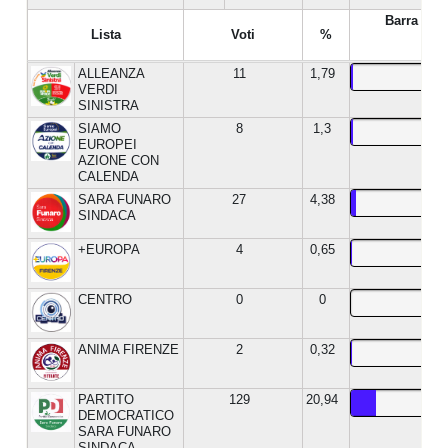
Barra %
Lista
Voti
%
ALLEANZA
11
1,79
VERDI
SINISTRA
SIAMO
8
1,3
EUROPEI
AZIONE CON
CALENDA
SARA FUNARO
27
4,38
SINDACA
+EUROPA
4
0,65
CENTRO
0
0
ANIMA FIRENZE
2
0,32
PARTITO
129
20,94
DEMOCRATICO
SARA FUNARO
SINDACA