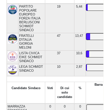
PARTITO
19
5,44
POPOLARE
EUROPEO
FORZA ITALIA
BERLUSCONI
SCHMIDT
SINDACO
FRATELLI
47
13,47
D'ITALIA
GIORGIA
MELONI
LISTA CIVICA
37
10,6
EIKE SCHMIDT
SINDACO
LEGA SCHMIDT
10
2,87
SINDACO
Barra %
Candidato Sindaco
Voti
Di cui
%
solo
candidato
MARRAZZA
0
0
0