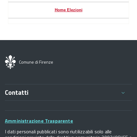
Home Elezioni
Comune di Firenze
Contatti
Comune di Firenze
Palazzo Vecchio
Footer
Piazza della Signoria - 50122, Firenze
Amministrazione Trasparente
P.IVA 01307110484
Widget
I dati personali pubblicati sono riutilizzabili solo alle