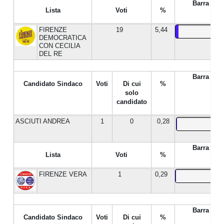
Barra %
Lista
Voti
%
FIRENZE
19
5,44
DEMOCRATICA
CON CECILIA
DEL RE
Barra %
Candidato Sindaco
Voti
Di cui
%
solo
candidato
ASCIUTI ANDREA
1
0
0,28
Barra %
Lista
Voti
%
FIRENZE VERA
1
0,29
Barra %
Candidato Sindaco
Voti
Di cui
%