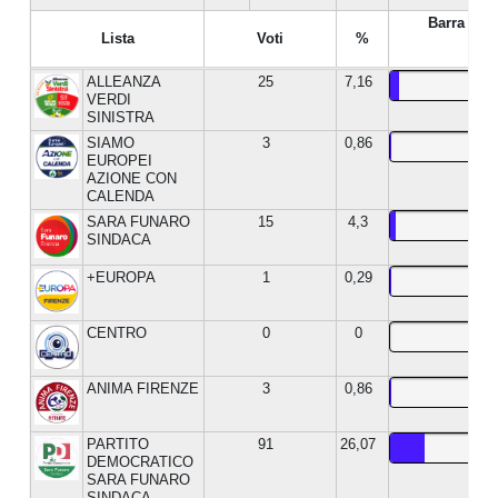
Barra %
Lista
Voti
%
ALLEANZA
25
7,16
VERDI
SINISTRA
SIAMO
3
0,86
EUROPEI
AZIONE CON
CALENDA
SARA FUNARO
15
4,3
SINDACA
+EUROPA
1
0,29
CENTRO
0
0
ANIMA FIRENZE
3
0,86
PARTITO
91
26,07
DEMOCRATICO
SARA FUNARO
SINDACA