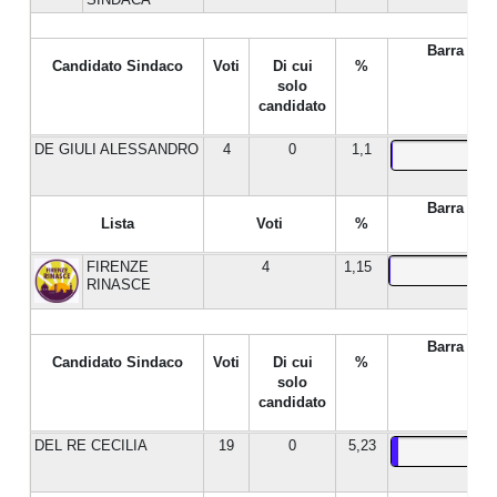
Barra %
Candidato Sindaco
Voti
Di cui
%
solo
candidato
DE GIULI ALESSANDRO
4
0
1,1
Barra %
Lista
Voti
%
FIRENZE
4
1,15
RINASCE
Barra %
Candidato Sindaco
Voti
Di cui
%
solo
candidato
DEL RE CECILIA
19
0
5,23