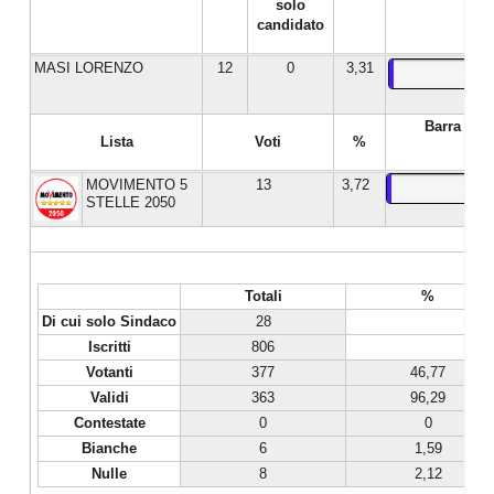
solo
candidato
MASI LORENZO
12
0
3,31
Barra %
Lista
Voti
%
MOVIMENTO 5
13
3,72
STELLE 2050
Totali
%
Di cui solo Sindaco
28
Iscritti
806
Votanti
377
46,77
Validi
363
96,29
Contestate
0
0
Bianche
6
1,59
Nulle
8
2,12