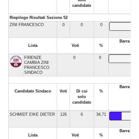
candidato
Riepilogo Risultati Sezione 52
ZINI FRANCESCO
0
0
0
Barra %
Lista
Voti
%
FIRENZE
0
0
CAMBIA ZINI
FRANCESCO
SINDACO
Barra %
Candidato Sindaco
Voti
Di cui
%
solo
candidato
SCHMIDT EIKE DIETER
126
6
34,71
Barra %
Lista
Voti
%