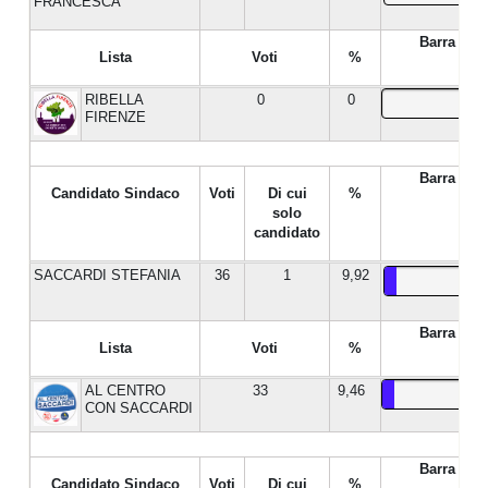
FRANCESCA
Barra %
Lista
Voti
%
RIBELLA
0
0
FIRENZE
Barra %
Candidato Sindaco
Voti
Di cui
%
solo
candidato
SACCARDI STEFANIA
36
1
9,92
Barra %
Lista
Voti
%
AL CENTRO
33
9,46
CON SACCARDI
Barra %
Candidato Sindaco
Voti
Di cui
%