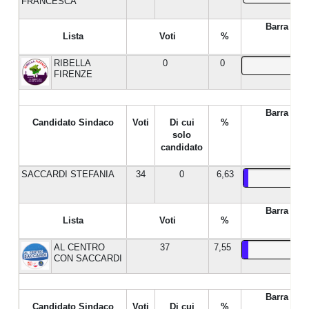
FRANCESCA
Barra %
Lista
Voti
%
RIBELLA
0
0
FIRENZE
Barra %
Candidato Sindaco
Voti
Di cui
%
solo
candidato
SACCARDI STEFANIA
34
0
6,63
Barra %
Lista
Voti
%
AL CENTRO
37
7,55
CON SACCARDI
Barra %
Candidato Sindaco
Voti
Di cui
%