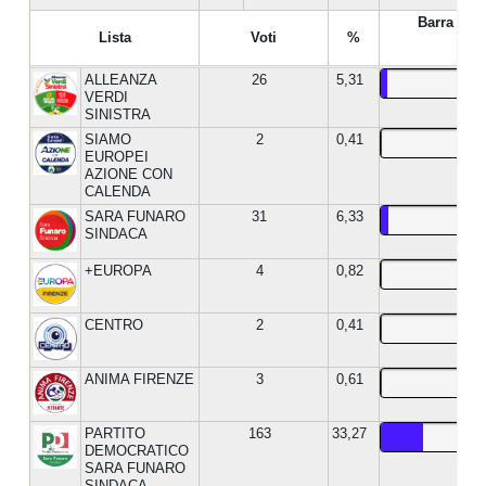
Barra %
Lista
Voti
%
ALLEANZA
26
5,31
VERDI
SINISTRA
SIAMO
2
0,41
EUROPEI
AZIONE CON
CALENDA
SARA FUNARO
31
6,33
SINDACA
+EUROPA
4
0,82
CENTRO
2
0,41
ANIMA FIRENZE
3
0,61
PARTITO
163
33,27
DEMOCRATICO
SARA FUNARO
SINDACA