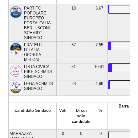
PARTITO
18
3,67
POPOLARE
EUROPEO
FORZA ITALIA
BERLUSCONI
SCHMIDT
SINDACO
FRATELLI
37
7,55
D'ITALIA
GIORGIA
MELONI
LISTA CIVICA
51
10,41
EIKE SCHMIDT
SINDACO
LEGA SCHMIDT
23
4,69
SINDACO
Barra %
Candidato Sindaco
Voti
Di cui
%
solo
candidato
MARRAZZA
0
0
0