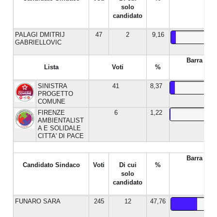
solo
candidato
PALAGI DMITRIJ
47
2
9,16
GABRIELLOVIC
Barra %
Lista
Voti
%
SINISTRA
41
8,37
PROGETTO
COMUNE
FIRENZE
6
1,22
AMBIENTALIST
A E SOLIDALE
CITTA' DI PACE
Barra %
Candidato Sindaco
Voti
Di cui
%
solo
candidato
FUNARO SARA
245
12
47,76