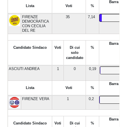
Barra %
Lista
Voti
%
FIRENZE
35
7,14
DEMOCRATICA
CON CECILIA
DEL RE
Barra %
Candidato Sindaco
Voti
Di cui
%
solo
candidato
ASCIUTI ANDREA
1
0
0,19
Barra %
Lista
Voti
%
FIRENZE VERA
1
0,2
Barra %
Candidato Sindaco
Voti
Di cui
%