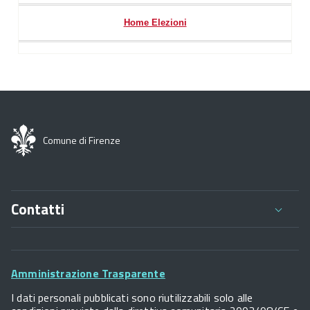
Home Elezioni
Comune di Firenze
Contatti
Comune di Firenze
Palazzo Vecchio
Footer
Piazza della Signoria - 50122, Firenze
Amministrazione Trasparente
P.IVA 01307110484
Widget
I dati personali pubblicati sono riutilizzabili solo alle