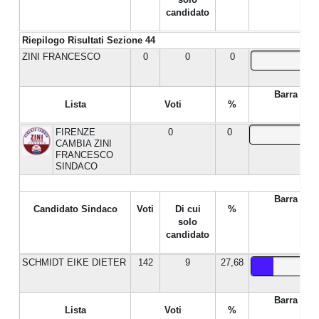
candidato
Riepilogo Risultati Sezione 44
ZINI FRANCESCO
0
0
0
Barra %
Lista
Voti
%
FIRENZE
0
0
CAMBIA ZINI
FRANCESCO
SINDACO
Barra %
Candidato Sindaco
Voti
Di cui
%
solo
candidato
SCHMIDT EIKE DIETER
142
9
27,68
Barra %
Lista
Voti
%