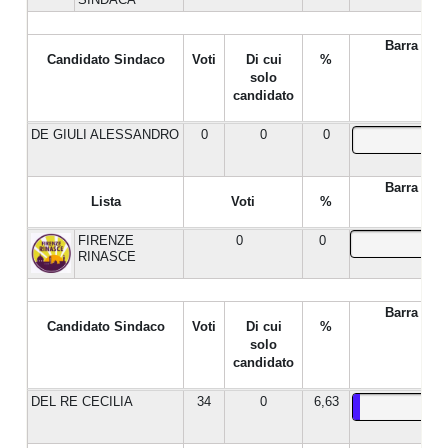
Barra %
Candidato Sindaco
Voti
Di cui
%
solo
candidato
DE GIULI ALESSANDRO
0
0
0
Barra %
Lista
Voti
%
FIRENZE
0
0
RINASCE
Barra %
Candidato Sindaco
Voti
Di cui
%
solo
candidato
DEL RE CECILIA
34
0
6,63