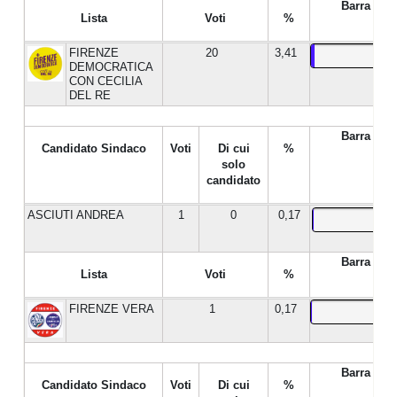
Barra %
Lista
Voti
%
FIRENZE
20
3,41
DEMOCRATICA
CON CECILIA
DEL RE
Barra %
Candidato Sindaco
Voti
Di cui
%
solo
candidato
ASCIUTI ANDREA
1
0
0,17
Barra %
Lista
Voti
%
FIRENZE VERA
1
0,17
Barra %
Candidato Sindaco
Voti
Di cui
%