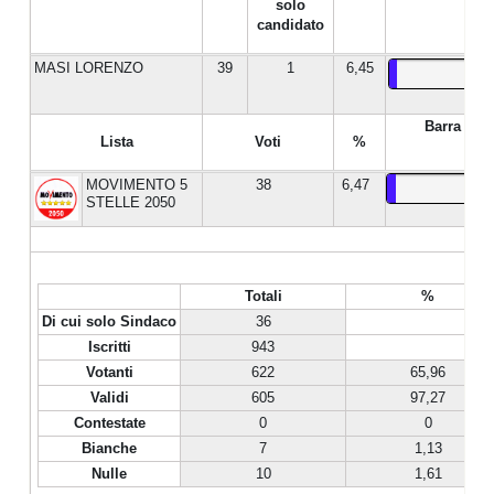
solo
candidato
MASI LORENZO
39
1
6,45
Barra %
Lista
Voti
%
MOVIMENTO 5
38
6,47
STELLE 2050
Totali
%
Di cui solo Sindaco
36
Iscritti
943
Votanti
622
65,96
Validi
605
97,27
Contestate
0
0
Bianche
7
1,13
Nulle
10
1,61