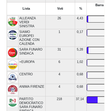
Barra %
Lista
Voti
%
ALLEANZA
26
4,43
VERDI
SINISTRA
SIAMO
1
0,17
EUROPEI
AZIONE CON
CALENDA
SARA FUNARO
31
5,28
SINDACA
+EUROPA
6
1,02
CENTRO
4
0,68
ANIMA FIRENZE
4
0,68
PARTITO
218
37,14
DEMOCRATICO
SARA FUNARO
SINDACA