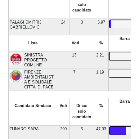
solo
candidato
PALAGI DMITRIJ
24
3
3,97
GABRIELLOVIC
Barra %
Lista
Voti
%
SINISTRA
13
2,21
PROGETTO
COMUNE
FIRENZE
7
1,19
AMBIENTALIST
A E SOLIDALE
CITTA' DI PACE
Barra %
Candidato Sindaco
Voti
Di cui
%
solo
candidato
FUNARO SARA
290
6
47,93