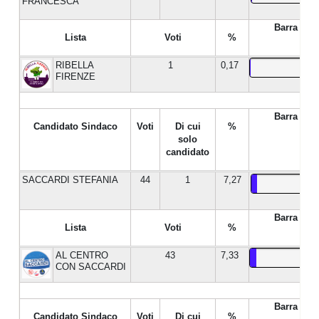
FRANCESCA
Barra %
Lista
Voti
%
RIBELLA
1
0,17
FIRENZE
Barra %
Candidato Sindaco
Voti
Di cui
%
solo
candidato
SACCARDI STEFANIA
44
1
7,27
Barra %
Lista
Voti
%
AL CENTRO
43
7,33
CON SACCARDI
Barra %
Candidato Sindaco
Voti
Di cui
%