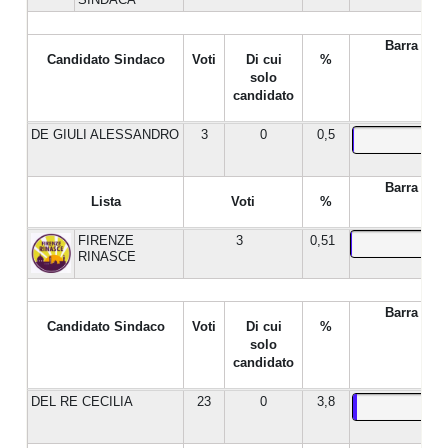
Barra %
Candidato Sindaco
Voti
Di cui
%
solo
candidato
DE GIULI ALESSANDRO
3
0
0,5
Barra %
Lista
Voti
%
FIRENZE
3
0,51
RINASCE
Barra %
Candidato Sindaco
Voti
Di cui
%
solo
candidato
DEL RE CECILIA
23
0
3,8