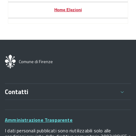
Home Elezioni
Comune di Firenze
Contatti
Comune di Firenze
Palazzo Vecchio
Footer
Piazza della Signoria - 50122, Firenze
Amministrazione Trasparente
P.IVA 01307110484
Widget
I dati personali pubblicati sono riutilizzabili solo alle