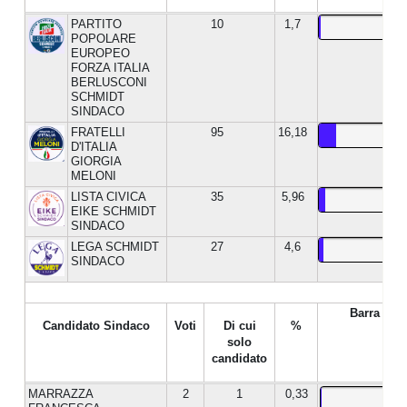
PARTITO
10
1,7
POPOLARE
EUROPEO
FORZA ITALIA
BERLUSCONI
SCHMIDT
SINDACO
FRATELLI
95
16,18
D'ITALIA
GIORGIA
MELONI
LISTA CIVICA
35
5,96
EIKE SCHMIDT
SINDACO
LEGA SCHMIDT
27
4,6
SINDACO
Barra %
Candidato Sindaco
Voti
Di cui
%
solo
candidato
MARRAZZA
2
1
0,33