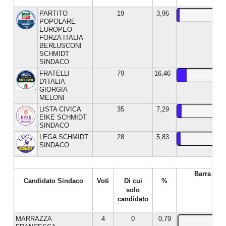
PARTITO
19
3,96
POPOLARE
EUROPEO
FORZA ITALIA
BERLUSCONI
SCHMIDT
SINDACO
FRATELLI
79
16,46
D'ITALIA
GIORGIA
MELONI
LISTA CIVICA
35
7,29
EIKE SCHMIDT
SINDACO
LEGA SCHMIDT
28
5,83
SINDACO
Barra %
Candidato Sindaco
Voti
Di cui
%
solo
candidato
MARRAZZA
4
0
0,79