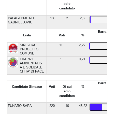
solo
candidato
PALAGI DMITRIJ
13
2
2,55
GABRIELLOVIC
Barra %
Lista
Voti
%
SINISTRA
11
2,29
PROGETTO
COMUNE
FIRENZE
1
0,21
AMBIENTALIST
A E SOLIDALE
CITTA' DI PACE
Barra %
Candidato Sindaco
Voti
Di cui
%
solo
candidato
FUNARO SARA
220
10
43,22