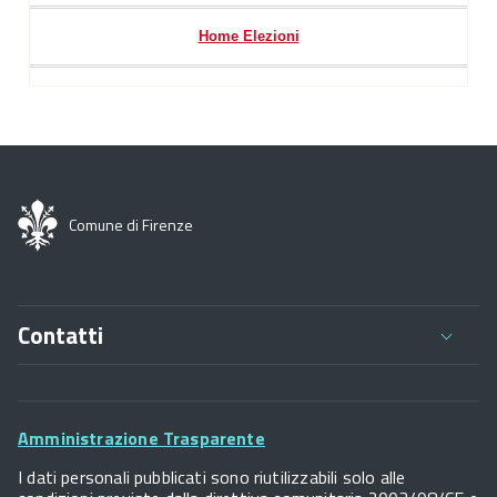
Home Elezioni
Comune di Firenze
Contatti
Comune di Firenze
Palazzo Vecchio
Footer
Piazza della Signoria - 50122, Firenze
Amministrazione Trasparente
P.IVA 01307110484
Widget
I dati personali pubblicati sono riutilizzabili solo alle