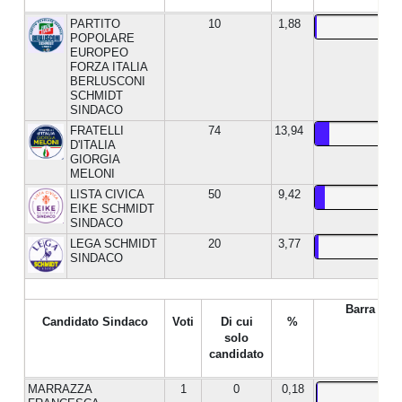
PARTITO
10
1,88
POPOLARE
EUROPEO
FORZA ITALIA
BERLUSCONI
SCHMIDT
SINDACO
FRATELLI
74
13,94
D'ITALIA
GIORGIA
MELONI
LISTA CIVICA
50
9,42
EIKE SCHMIDT
SINDACO
LEGA SCHMIDT
20
3,77
SINDACO
Barra %
Candidato Sindaco
Voti
Di cui
%
solo
candidato
MARRAZZA
1
0
0,18