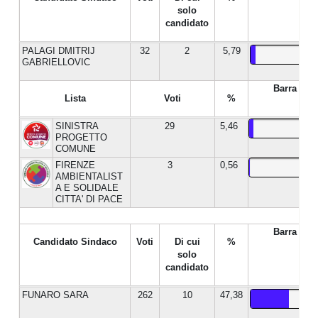
solo
candidato
PALAGI DMITRIJ
32
2
5,79
GABRIELLOVIC
Barra %
Lista
Voti
%
SINISTRA
29
5,46
PROGETTO
COMUNE
FIRENZE
3
0,56
AMBIENTALIST
A E SOLIDALE
CITTA' DI PACE
Barra %
Candidato Sindaco
Voti
Di cui
%
solo
candidato
FUNARO SARA
262
10
47,38