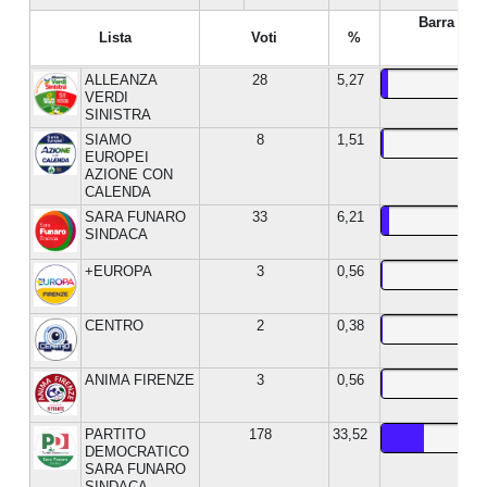
Barra %
Lista
Voti
%
ALLEANZA
28
5,27
VERDI
SINISTRA
SIAMO
8
1,51
EUROPEI
AZIONE CON
CALENDA
SARA FUNARO
33
6,21
SINDACA
+EUROPA
3
0,56
CENTRO
2
0,38
ANIMA FIRENZE
3
0,56
PARTITO
178
33,52
DEMOCRATICO
SARA FUNARO
SINDACA