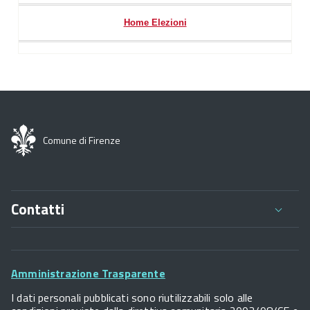
Home Elezioni
Comune di Firenze
Contatti
Comune di Firenze
Palazzo Vecchio
Footer
Piazza della Signoria - 50122, Firenze
Amministrazione Trasparente
P.IVA 01307110484
Widget
I dati personali pubblicati sono riutilizzabili solo alle