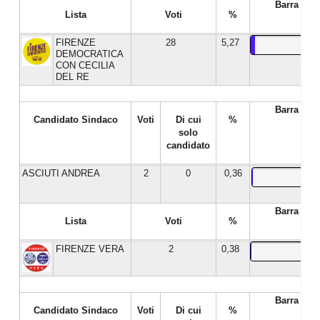
Barra %
Lista
Voti
%
FIRENZE
28
5,27
DEMOCRATICA
CON CECILIA
DEL RE
Barra %
Candidato Sindaco
Voti
Di cui
%
solo
candidato
ASCIUTI ANDREA
2
0
0,36
Barra %
Lista
Voti
%
FIRENZE VERA
2
0,38
Barra %
Candidato Sindaco
Voti
Di cui
%