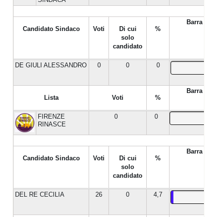
Barra %
Candidato Sindaco
Voti
Di cui
%
solo
candidato
DE GIULI ALESSANDRO
0
0
0
Barra %
Lista
Voti
%
FIRENZE
0
0
RINASCE
Barra %
Candidato Sindaco
Voti
Di cui
%
solo
candidato
DEL RE CECILIA
26
0
4,7