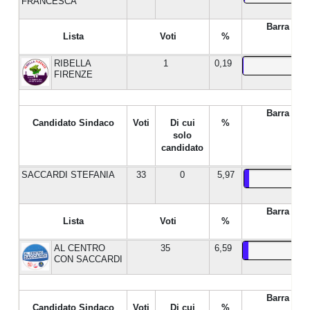
FRANCESCA
Barra %
Lista
Voti
%
RIBELLA
1
0,19
FIRENZE
Barra %
Candidato Sindaco
Voti
Di cui
%
solo
candidato
SACCARDI STEFANIA
33
0
5,97
Barra %
Lista
Voti
%
AL CENTRO
35
6,59
CON SACCARDI
Barra %
Candidato Sindaco
Voti
Di cui
%