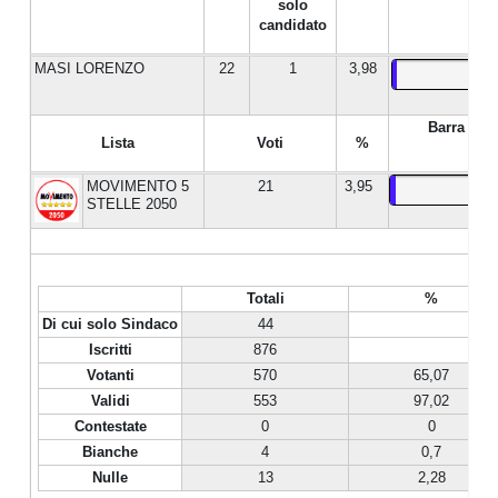
solo
candidato
MASI LORENZO
22
1
3,98
Barra %
Lista
Voti
%
MOVIMENTO 5
21
3,95
STELLE 2050
Totali
%
Di cui solo Sindaco
44
Iscritti
876
Votanti
570
65,07
Validi
553
97,02
Contestate
0
0
Bianche
4
0,7
Nulle
13
2,28