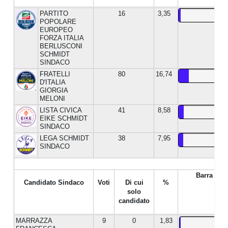
PARTITO
16
3,35
POPOLARE
EUROPEO
FORZA ITALIA
BERLUSCONI
SCHMIDT
SINDACO
FRATELLI
80
16,74
D'ITALIA
GIORGIA
MELONI
LISTA CIVICA
41
8,58
EIKE SCHMIDT
SINDACO
LEGA SCHMIDT
38
7,95
SINDACO
Barra %
Candidato Sindaco
Voti
Di cui
%
solo
candidato
MARRAZZA
9
0
1,83