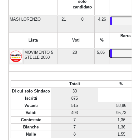
solo
candidato
MASI LORENZO
21
0
4,26
Barra %
Lista
Voti
%
MOVIMENTO 5
28
5,86
STELLE 2050
Totali
%
Di cui solo Sindaco
30
Iscritti
875
Votanti
515
58,86
Validi
493
95,73
Contestate
7
1,36
Bianche
7
1,36
Nulle
8
1,55