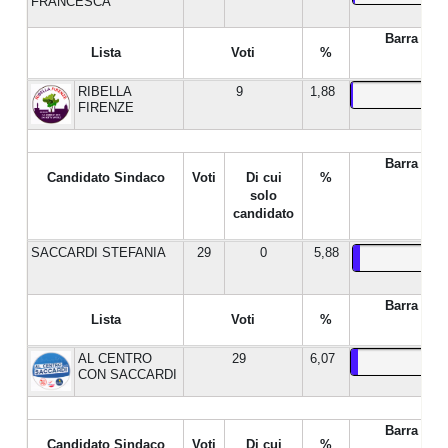
FRANCESCA
Barra %
Lista
Voti
%
RIBELLA
9
1,88
FIRENZE
Barra %
Candidato Sindaco
Voti
Di cui
%
solo
candidato
SACCARDI STEFANIA
29
0
5,88
Barra %
Lista
Voti
%
AL CENTRO
29
6,07
CON SACCARDI
Barra %
Candidato Sindaco
Voti
Di cui
%