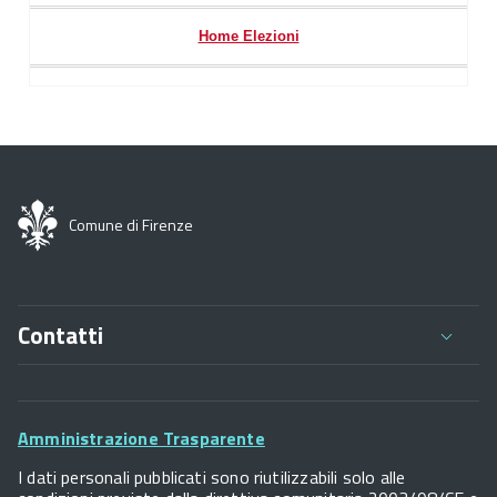
Home Elezioni
Comune di Firenze
Contatti
Comune di Firenze
Palazzo Vecchio
Footer
Piazza della Signoria - 50122, Firenze
Amministrazione Trasparente
P.IVA 01307110484
Widget
I dati personali pubblicati sono riutilizzabili solo alle