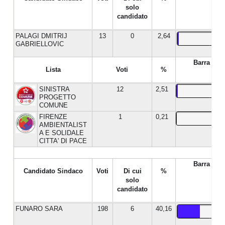
solo
candidato
PALAGI DMITRIJ
13
0
2,64
GABRIELLOVIC
Barra %
Lista
Voti
%
SINISTRA
12
2,51
PROGETTO
COMUNE
FIRENZE
1
0,21
AMBIENTALIST
A E SOLIDALE
CITTA' DI PACE
Barra %
Candidato Sindaco
Voti
Di cui
%
solo
candidato
FUNARO SARA
198
6
40,16