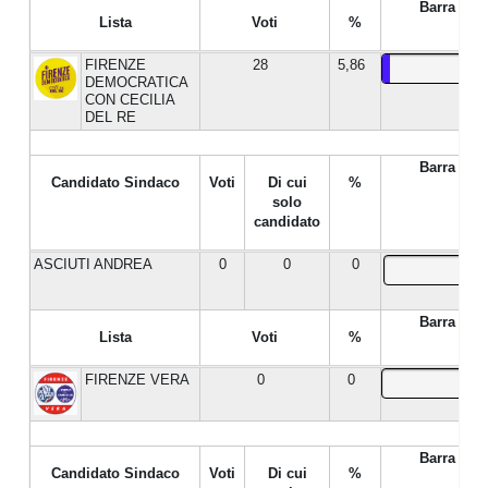
Barra %
Lista
Voti
%
FIRENZE
28
5,86
DEMOCRATICA
CON CECILIA
DEL RE
Barra %
Candidato Sindaco
Voti
Di cui
%
solo
candidato
ASCIUTI ANDREA
0
0
0
Barra %
Lista
Voti
%
FIRENZE VERA
0
0
Barra %
Candidato Sindaco
Voti
Di cui
%