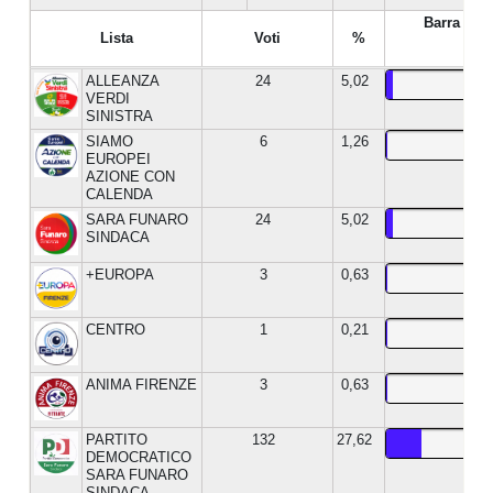
Barra %
Lista
Voti
%
ALLEANZA
24
5,02
VERDI
SINISTRA
SIAMO
6
1,26
EUROPEI
AZIONE CON
CALENDA
SARA FUNARO
24
5,02
SINDACA
+EUROPA
3
0,63
CENTRO
1
0,21
ANIMA FIRENZE
3
0,63
PARTITO
132
27,62
DEMOCRATICO
SARA FUNARO
SINDACA