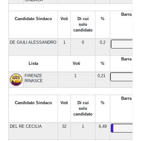
Barra %
Candidato Sindaco
Voti
Di cui
%
solo
candidato
DE GIULI ALESSANDRO
1
0
0,2
Barra %
Lista
Voti
%
FIRENZE
1
0,21
RINASCE
Barra %
Candidato Sindaco
Voti
Di cui
%
solo
candidato
DEL RE CECILIA
32
1
6,49