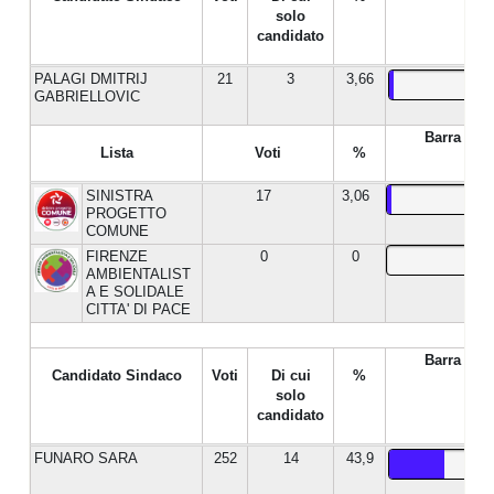
solo
candidato
PALAGI DMITRIJ
21
3
3,66
GABRIELLOVIC
Barra %
Lista
Voti
%
SINISTRA
17
3,06
PROGETTO
COMUNE
FIRENZE
0
0
AMBIENTALIST
A E SOLIDALE
CITTA' DI PACE
Barra %
Candidato Sindaco
Voti
Di cui
%
solo
candidato
FUNARO SARA
252
14
43,9