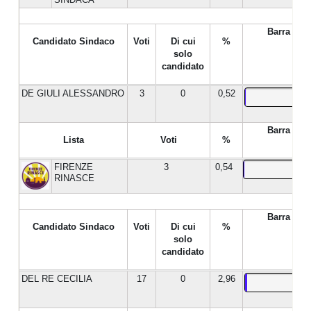
Barra %
Candidato Sindaco
Voti
Di cui
%
solo
candidato
DE GIULI ALESSANDRO
3
0
0,52
Barra %
Lista
Voti
%
FIRENZE
3
0,54
RINASCE
Barra %
Candidato Sindaco
Voti
Di cui
%
solo
candidato
DEL RE CECILIA
17
0
2,96