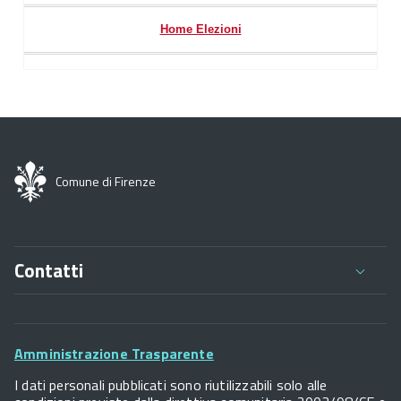
Home Elezioni
Comune di Firenze
Contatti
Comune di Firenze
Palazzo Vecchio
Footer
Piazza della Signoria - 50122, Firenze
Amministrazione Trasparente
P.IVA 01307110484
Widget
I dati personali pubblicati sono riutilizzabili solo alle