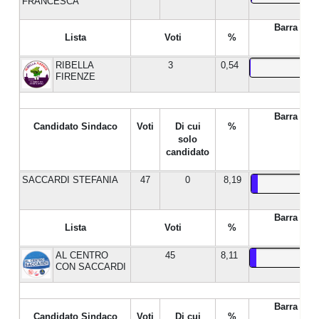
FRANCESCA
Barra %
Lista
Voti
%
RIBELLA
3
0,54
FIRENZE
Barra %
Candidato Sindaco
Voti
Di cui
%
solo
candidato
SACCARDI STEFANIA
47
0
8,19
Barra %
Lista
Voti
%
AL CENTRO
45
8,11
CON SACCARDI
Barra %
Candidato Sindaco
Voti
Di cui
%