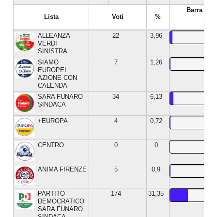
Barra %
Lista
Voti
%
ALLEANZA
22
3,96
VERDI
SINISTRA
SIAMO
7
1,26
EUROPEI
AZIONE CON
CALENDA
SARA FUNARO
34
6,13
SINDACA
+EUROPA
4
0,72
CENTRO
0
0
ANIMA FIRENZE
5
0,9
PARTITO
174
31,35
DEMOCRATICO
SARA FUNARO
SINDACA