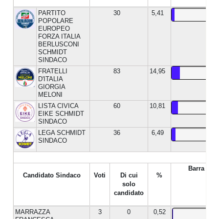
PARTITO
30
5,41
POPOLARE
EUROPEO
FORZA ITALIA
BERLUSCONI
SCHMIDT
SINDACO
FRATELLI
83
14,95
D'ITALIA
GIORGIA
MELONI
LISTA CIVICA
60
10,81
EIKE SCHMIDT
SINDACO
LEGA SCHMIDT
36
6,49
SINDACO
Barra %
Candidato Sindaco
Voti
Di cui
%
solo
candidato
MARRAZZA
3
0
0,52