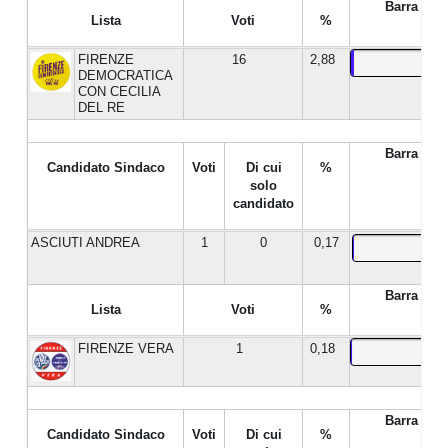
Barra %
Lista
Voti
%
FIRENZE
16
2,88
DEMOCRATICA
CON CECILIA
DEL RE
Barra %
Candidato Sindaco
Voti
Di cui
%
solo
candidato
ASCIUTI ANDREA
1
0
0,17
Barra %
Lista
Voti
%
FIRENZE VERA
1
0,18
Barra %
Candidato Sindaco
Voti
Di cui
%