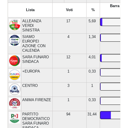
Barra %
Lista
Voti
%
ALLEANZA
17
5,69
VERDI
SINISTRA
SIAMO
4
1,34
EUROPEI
AZIONE CON
CALENDA
SARA FUNARO
12
4,01
SINDACA
+EUROPA
1
0,33
CENTRO
3
1
ANIMA FIRENZE
1
0,33
PARTITO
94
31,44
DEMOCRATICO
SARA FUNARO
SINDACA