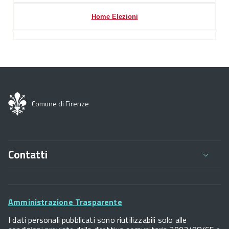
Home Elezioni
Comune di Firenze
Contatti
Comune di Firenze
Palazzo Vecchio
Footer
Piazza della Signoria - 50122, Firenze
Amministrazione Trasparente
P.IVA 01307110484
Widget
I dati personali pubblicati sono riutilizzabili solo alle