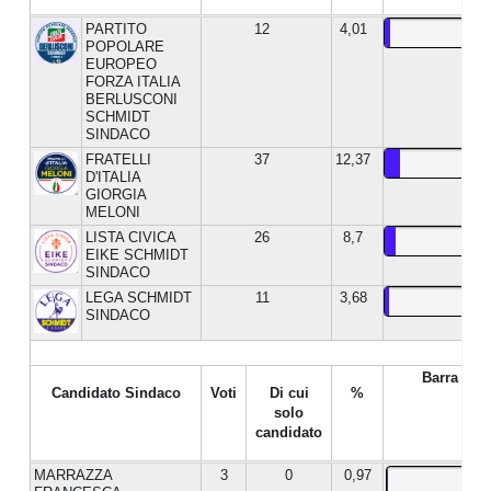
PARTITO
12
4,01
POPOLARE
EUROPEO
FORZA ITALIA
BERLUSCONI
SCHMIDT
SINDACO
FRATELLI
37
12,37
D'ITALIA
GIORGIA
MELONI
LISTA CIVICA
26
8,7
EIKE SCHMIDT
SINDACO
LEGA SCHMIDT
11
3,68
SINDACO
Barra %
Candidato Sindaco
Voti
Di cui
%
solo
candidato
MARRAZZA
3
0
0,97