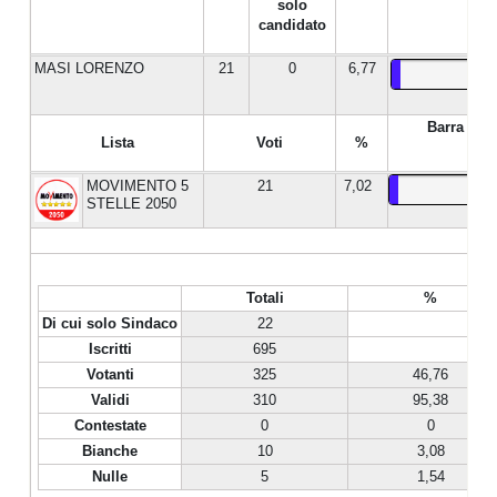
solo
candidato
MASI LORENZO
21
0
6,77
Barra %
Lista
Voti
%
MOVIMENTO 5
21
7,02
STELLE 2050
Totali
%
Di cui solo Sindaco
22
Iscritti
695
Votanti
325
46,76
Validi
310
95,38
Contestate
0
0
Bianche
10
3,08
Nulle
5
1,54