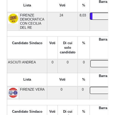
Barra %
Lista
Voti
%
FIRENZE
24
8,03
DEMOCRATICA
CON CECILIA
DEL RE
Barra %
Candidato Sindaco
Voti
Di cui
%
solo
candidato
ASCIUTI ANDREA
0
0
0
Barra %
Lista
Voti
%
FIRENZE VERA
0
0
Barra %
Candidato Sindaco
Voti
Di cui
%