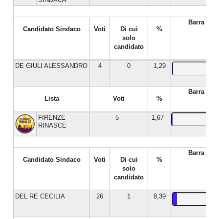
Barra %
Candidato Sindaco
Voti
Di cui
%
solo
candidato
DE GIULI ALESSANDRO
4
0
1,29
Barra %
Lista
Voti
%
FIRENZE
5
1,67
RINASCE
Barra %
Candidato Sindaco
Voti
Di cui
%
solo
candidato
DEL RE CECILIA
26
1
8,39