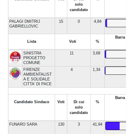
solo
candidato
PALAGI DMITRIJ
15
0
4,84
GABRIELLOVIC
Barra %
Lista
Voti
%
SINISTRA
11
3,68
PROGETTO
COMUNE
FIRENZE
4
1,34
AMBIENTALIST
A E SOLIDALE
CITTA' DI PACE
Barra %
Candidato Sindaco
Voti
Di cui
%
solo
candidato
FUNARO SARA
130
3
41,94