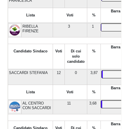
FRANCESCA
Barra %
Lista
Voti
%
RIBELLA
3
1
FIRENZE
Barra %
Candidato Sindaco
Voti
Di cui
%
solo
candidato
SACCARDI STEFANIA
12
0
3,87
Barra %
Lista
Voti
%
AL CENTRO
11
3,68
CON SACCARDI
Barra %
Candidato Sindaco
Voti
Di cui
%