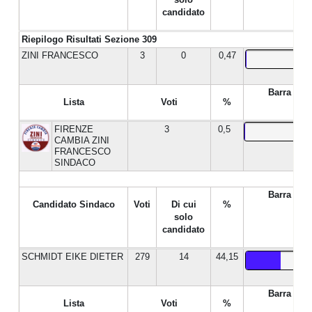
candidato
Riepilogo Risultati Sezione 309
ZINI FRANCESCO
3
0
0,47
Barra %
Lista
Voti
%
FIRENZE
3
0,5
CAMBIA ZINI
FRANCESCO
SINDACO
Barra %
Candidato Sindaco
Voti
Di cui
%
solo
candidato
SCHMIDT EIKE DIETER
279
14
44,15
Barra %
Lista
Voti
%