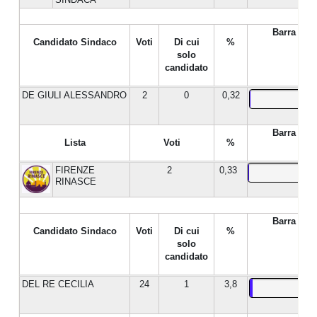
Barra %
Candidato Sindaco
Voti
Di cui
%
solo
candidato
DE GIULI ALESSANDRO
2
0
0,32
Barra %
Lista
Voti
%
FIRENZE
2
0,33
RINASCE
Barra %
Candidato Sindaco
Voti
Di cui
%
solo
candidato
DEL RE CECILIA
24
1
3,8