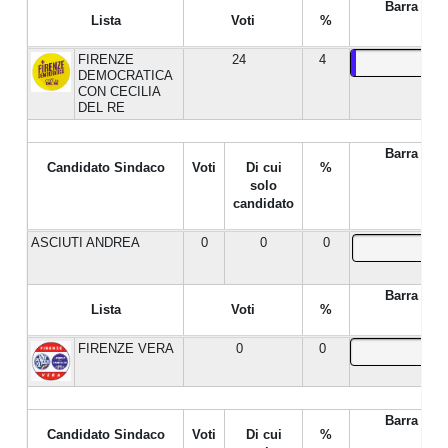
Barra %
Lista
Voti
%
FIRENZE
24
4
DEMOCRATICA
CON CECILIA
DEL RE
Barra %
Candidato Sindaco
Voti
Di cui
%
solo
candidato
ASCIUTI ANDREA
0
0
0
Barra %
Lista
Voti
%
FIRENZE VERA
0
0
Barra %
Candidato Sindaco
Voti
Di cui
%