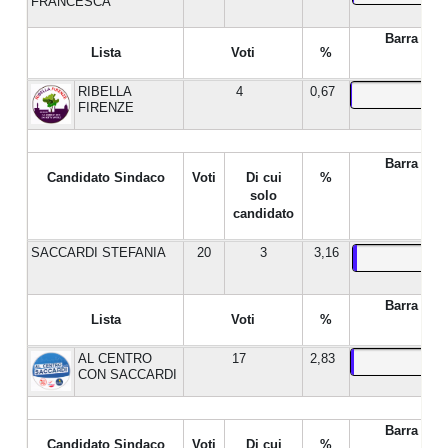
FRANCESCA
Barra %
Lista
Voti
%
RIBELLA
4
0,67
FIRENZE
Barra %
Candidato Sindaco
Voti
Di cui
%
solo
candidato
SACCARDI STEFANIA
20
3
3,16
Barra %
Lista
Voti
%
AL CENTRO
17
2,83
CON SACCARDI
Barra %
Candidato Sindaco
Voti
Di cui
%