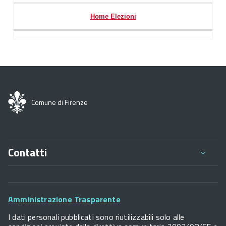
Home Elezioni
Comune di Firenze
Contatti
Comune di Firenze
Palazzo Vecchio
Footer
Piazza della Signoria - 50122, Firenze
Amministrazione Trasparente
P.IVA 01307110484
Widget
I dati personali pubblicati sono riutilizzabili solo alle