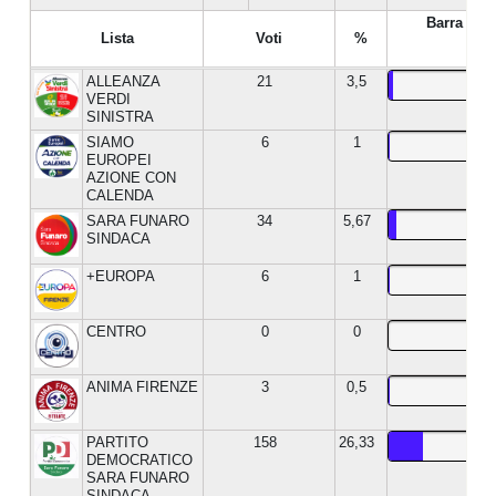
Barra %
Lista
Voti
%
ALLEANZA
21
3,5
VERDI
SINISTRA
SIAMO
6
1
EUROPEI
AZIONE CON
CALENDA
SARA FUNARO
34
5,67
SINDACA
+EUROPA
6
1
CENTRO
0
0
ANIMA FIRENZE
3
0,5
PARTITO
158
26,33
DEMOCRATICO
SARA FUNARO
SINDACA