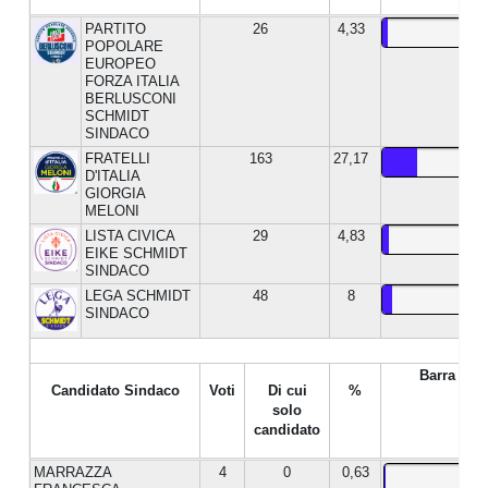
PARTITO
26
4,33
POPOLARE
EUROPEO
FORZA ITALIA
BERLUSCONI
SCHMIDT
SINDACO
FRATELLI
163
27,17
D'ITALIA
GIORGIA
MELONI
LISTA CIVICA
29
4,83
EIKE SCHMIDT
SINDACO
LEGA SCHMIDT
48
8
SINDACO
Barra %
Candidato Sindaco
Voti
Di cui
%
solo
candidato
MARRAZZA
4
0
0,63