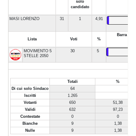
solo
candidato
MASI LORENZO
31
1
4,91
Barra %
Lista
Voti
%
MOVIMENTO 5
30
5
STELLE 2050
Totali
%
Di cui solo Sindaco
64
Iscritti
1.265
Votanti
650
51,38
Validi
632
97,23
Contestate
0
0
Bianche
9
1,38
Nulle
9
1,38