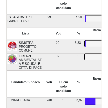
solo
candidato
PALAGI DMITRIJ
29
3
4,59
GABRIELLOVIC
Barra %
Lista
Voti
%
SINISTRA
20
3,33
PROGETTO
COMUNE
FIRENZE
6
1
AMBIENTALIST
A E SOLIDALE
CITTA' DI PACE
Barra %
Candidato Sindaco
Voti
Di cui
%
solo
candidato
FUNARO SARA
240
10
37,97