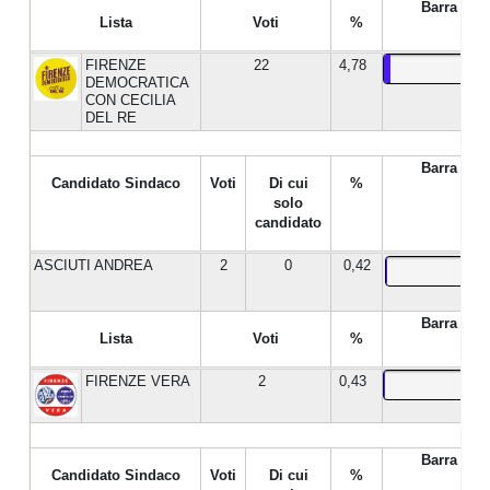
Barra %
Lista
Voti
%
FIRENZE
22
4,78
DEMOCRATICA
CON CECILIA
DEL RE
Barra %
Candidato Sindaco
Voti
Di cui
%
solo
candidato
ASCIUTI ANDREA
2
0
0,42
Barra %
Lista
Voti
%
FIRENZE VERA
2
0,43
Barra %
Candidato Sindaco
Voti
Di cui
%