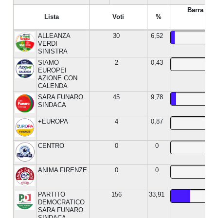
Barra %
Lista
Voti
%
ALLEANZA
30
6,52
VERDI
SINISTRA
SIAMO
2
0,43
EUROPEI
AZIONE CON
CALENDA
SARA FUNARO
45
9,78
SINDACA
+EUROPA
4
0,87
CENTRO
0
0
ANIMA FIRENZE
0
0
PARTITO
156
33,91
DEMOCRATICO
SARA FUNARO
SINDACA