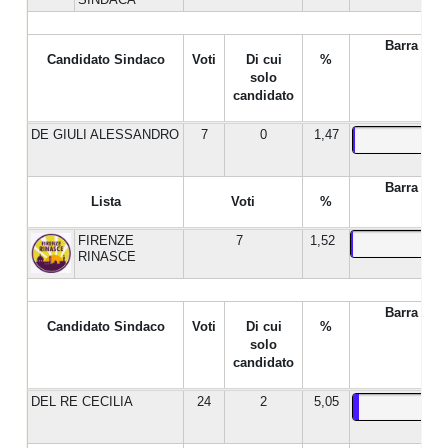
Barra %
Candidato Sindaco
Voti
Di cui
%
solo
candidato
DE GIULI ALESSANDRO
7
0
1,47
Barra %
Lista
Voti
%
FIRENZE
7
1,52
RINASCE
Barra %
Candidato Sindaco
Voti
Di cui
%
solo
candidato
DEL RE CECILIA
24
2
5,05