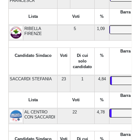
FRANCESCA
Barra %
Lista
Voti
%
RIBELLA
5
1,09
FIRENZE
Barra %
Candidato Sindaco
Voti
Di cui
%
solo
candidato
SACCARDI STEFANIA
23
1
4,84
Barra %
Lista
Voti
%
AL CENTRO
22
4,78
CON SACCARDI
Barra %
Candidato Sindaco
Voti
Di cui
%