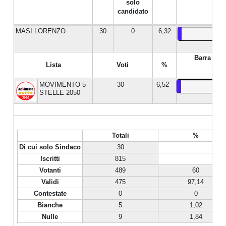
solo
candidato
MASI LORENZO
30
0
6,32
Barra %
Lista
Voti
%
MOVIMENTO 5
30
6,52
STELLE 2050
Totali
%
Di cui solo Sindaco
30
Iscritti
815
Votanti
489
60
Validi
475
97,14
Contestate
0
0
Bianche
5
1,02
Nulle
9
1,84