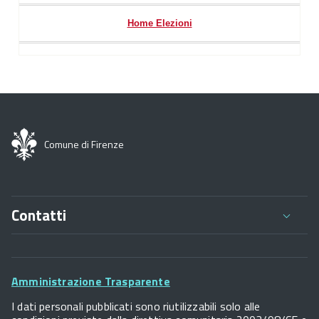
Home Elezioni
Comune di Firenze
Contatti
Comune di Firenze
Palazzo Vecchio
Footer
Piazza della Signoria - 50122, Firenze
Amministrazione Trasparente
P.IVA 01307110484
Widget
I dati personali pubblicati sono riutilizzabili solo alle