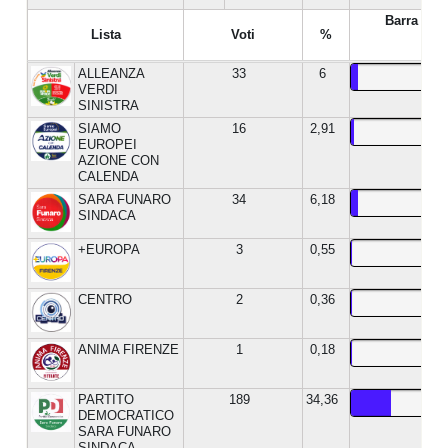
Barra %
Lista
Voti
%
ALLEANZA
33
6
VERDI
SINISTRA
SIAMO
16
2,91
EUROPEI
AZIONE CON
CALENDA
SARA FUNARO
34
6,18
SINDACA
+EUROPA
3
0,55
CENTRO
2
0,36
ANIMA FIRENZE
1
0,18
PARTITO
189
34,36
DEMOCRATICO
SARA FUNARO
SINDACA