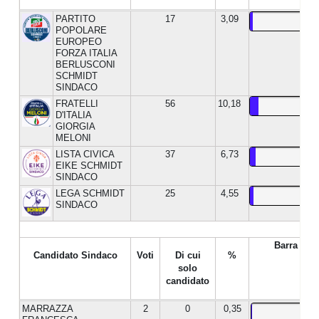
PARTITO
17
3,09
POPOLARE
EUROPEO
FORZA ITALIA
BERLUSCONI
SCHMIDT
SINDACO
FRATELLI
56
10,18
D'ITALIA
GIORGIA
MELONI
LISTA CIVICA
37
6,73
EIKE SCHMIDT
SINDACO
LEGA SCHMIDT
25
4,55
SINDACO
Barra %
Candidato Sindaco
Voti
Di cui
%
solo
candidato
MARRAZZA
2
0
0,35