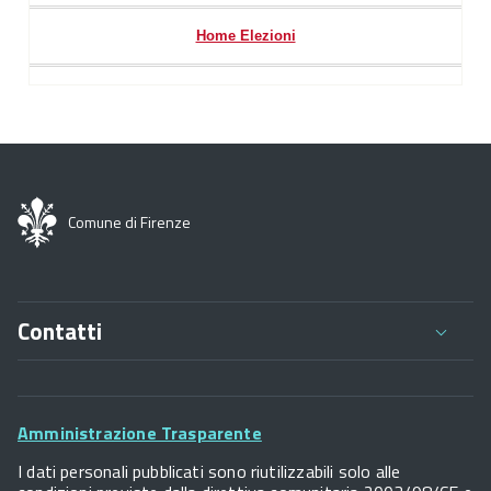
Home Elezioni
Comune di Firenze
Contatti
Comune di Firenze
Palazzo Vecchio
Footer
Piazza della Signoria - 50122, Firenze
Amministrazione Trasparente
P.IVA 01307110484
Widget
I dati personali pubblicati sono riutilizzabili solo alle