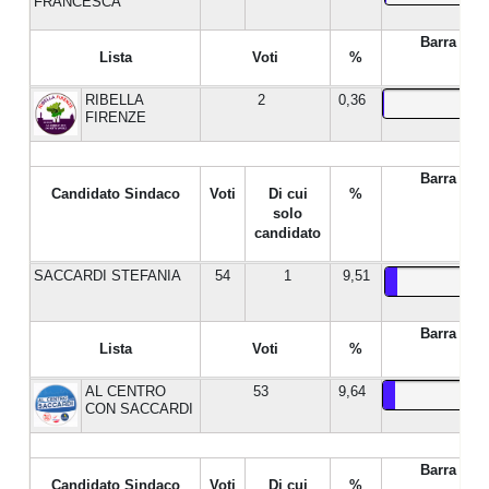
FRANCESCA
Barra %
Lista
Voti
%
RIBELLA
2
0,36
FIRENZE
Barra %
Candidato Sindaco
Voti
Di cui
%
solo
candidato
SACCARDI STEFANIA
54
1
9,51
Barra %
Lista
Voti
%
AL CENTRO
53
9,64
CON SACCARDI
Barra %
Candidato Sindaco
Voti
Di cui
%