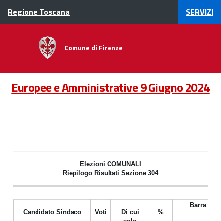
Vai al contenuto principale
Raggiungi il piÃ¨ di pagina
Regione Toscana
SERVIZI
Comune di Firenze
Europee e Amministrative 9 Giugno 2024
Elezioni
COMUNALI
Riepilogo Risultati Sezione 304
Barra %
Candidato Sindaco
Voti
Di cui
%
solo