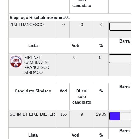
candidato
Riepilogo Risultati Sezione 301
ZINI FRANCESCO
0
0
0
Barra %
Lista
Voti
%
FIRENZE
0
0
CAMBIA ZINI
FRANCESCO
SINDACO
Barra %
Candidato Sindaco
Voti
Di cui
%
solo
candidato
SCHMIDT EIKE DIETER
156
9
29,05
Barra %
Lista
Voti
%