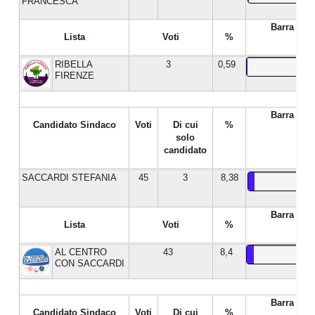
FRANCESCA
Barra %
Lista
Voti
%
RIBELLA
3
0,59
FIRENZE
Barra %
Candidato Sindaco
Voti
Di cui
%
solo
candidato
SACCARDI STEFANIA
45
3
8,38
Barra %
Lista
Voti
%
AL CENTRO
43
8,4
CON SACCARDI
Barra %
Candidato Sindaco
Voti
Di cui
%