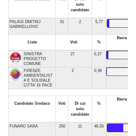
solo
candidato
PALAGI DMITRIJ
31
2
5,77
GABRIELLOVIC
Barra %
Lista
Voti
%
SINISTRA
27
5,27
PROGETTO
COMUNE
FIRENZE
2
0,39
AMBIENTALIST
A E SOLIDALE
CITTA' DI PACE
Barra %
Candidato Sindaco
Voti
Di cui
%
solo
candidato
FUNARO SARA
250
11
46,55