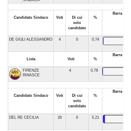
Barra %
Candidato Sindaco
Voti
Di cui
%
solo
candidato
DE GIULI ALESSANDRO
4
0
0,74
Barra %
Lista
Voti
%
FIRENZE
4
0,78
RINASCE
Barra %
Candidato Sindaco
Voti
Di cui
%
solo
candidato
DEL RE CECILIA
28
0
5,21