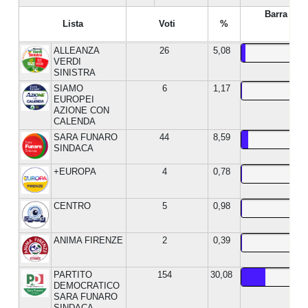
Barra %
Lista
Voti
%
ALLEANZA
26
5,08
VERDI
SINISTRA
SIAMO
6
1,17
EUROPEI
AZIONE CON
CALENDA
SARA FUNARO
44
8,59
SINDACA
+EUROPA
4
0,78
CENTRO
5
0,98
ANIMA FIRENZE
2
0,39
PARTITO
154
30,08
DEMOCRATICO
SARA FUNARO
SINDACA