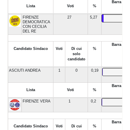
Barra %
Lista
Voti
%
FIRENZE
27
5,27
DEMOCRATICA
CON CECILIA
DEL RE
Barra %
Candidato Sindaco
Voti
Di cui
%
solo
candidato
ASCIUTI ANDREA
1
0
0,19
Barra %
Lista
Voti
%
FIRENZE VERA
1
0,2
Barra %
Candidato Sindaco
Voti
Di cui
%