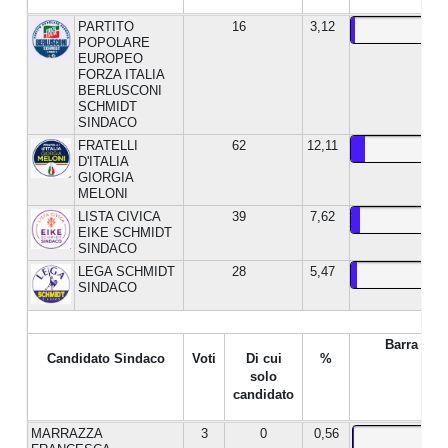
PARTITO
16
3,12
POPOLARE
EUROPEO
FORZA ITALIA
BERLUSCONI
SCHMIDT
SINDACO
FRATELLI
62
12,11
D'ITALIA
GIORGIA
MELONI
LISTA CIVICA
39
7,62
EIKE SCHMIDT
SINDACO
LEGA SCHMIDT
28
5,47
SINDACO
Barra %
Candidato Sindaco
Voti
Di cui
%
solo
candidato
MARRAZZA
3
0
0,56