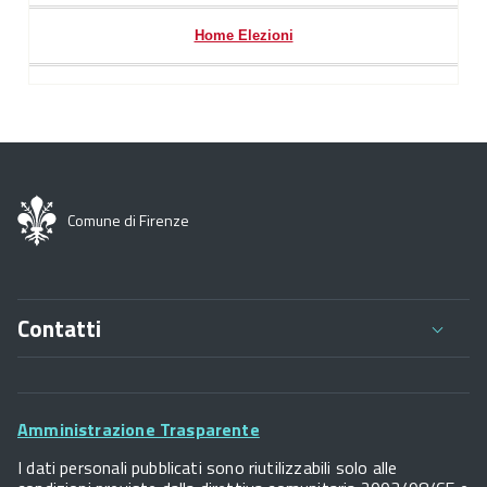
Home Elezioni
Comune di Firenze
Contatti
Comune di Firenze
Palazzo Vecchio
Footer
Piazza della Signoria - 50122, Firenze
Amministrazione Trasparente
P.IVA 01307110484
Widget
I dati personali pubblicati sono riutilizzabili solo alle