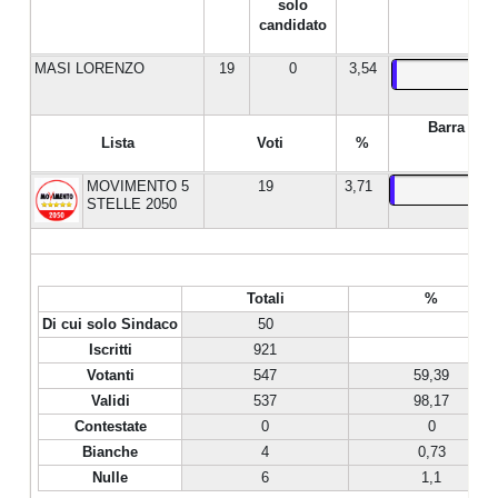
solo
candidato
MASI LORENZO
19
0
3,54
Barra %
Lista
Voti
%
MOVIMENTO 5
19
3,71
STELLE 2050
Totali
%
Di cui solo Sindaco
50
Iscritti
921
Votanti
547
59,39
Validi
537
98,17
Contestate
0
0
Bianche
4
0,73
Nulle
6
1,1