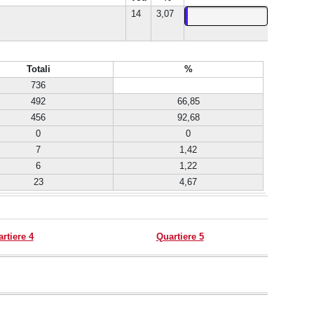
14
3,07
Totali
%
736
492
66,85
456
92,68
0
0
7
1,42
6
1,22
23
4,67
rtiere 4
Quartiere 5