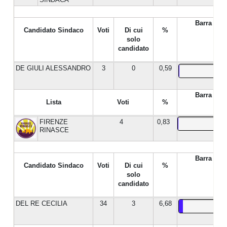
Barra %
Candidato Sindaco
Voti
Di cui
%
solo
candidato
DE GIULI ALESSANDRO
3
0
0,59
Barra %
Lista
Voti
%
FIRENZE
4
0,83
RINASCE
Barra %
Candidato Sindaco
Voti
Di cui
%
solo
candidato
DEL RE CECILIA
34
3
6,68