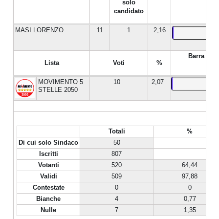
solo
candidato
MASI LORENZO
11
1
2,16
Barra %
Lista
Voti
%
MOVIMENTO 5
10
2,07
STELLE 2050
Totali
%
Di cui solo Sindaco
50
Iscritti
807
Votanti
520
64,44
Validi
509
97,88
Contestate
0
0
Bianche
4
0,77
Nulle
7
1,35