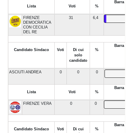
Barra %
Lista
Voti
%
FIRENZE
31
6,4
DEMOCRATICA
CON CECILIA
DEL RE
Barra %
Candidato Sindaco
Voti
Di cui
%
solo
candidato
ASCIUTI ANDREA
0
0
0
Barra %
Lista
Voti
%
FIRENZE VERA
0
0
Barra %
Candidato Sindaco
Voti
Di cui
%