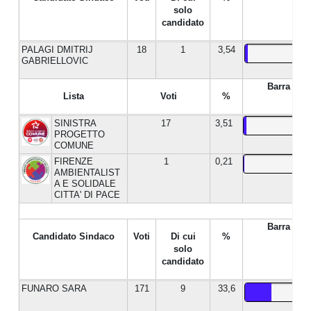
solo
candidato
PALAGI DMITRIJ
18
1
3,54
GABRIELLOVIC
Barra %
Lista
Voti
%
SINISTRA
17
3,51
PROGETTO
COMUNE
FIRENZE
1
0,21
AMBIENTALIST
A E SOLIDALE
CITTA' DI PACE
Barra %
Candidato Sindaco
Voti
Di cui
%
solo
candidato
FUNARO SARA
171
9
33,6