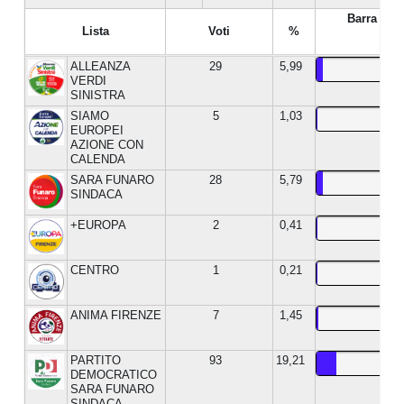
Barra %
Lista
Voti
%
ALLEANZA
29
5,99
VERDI
SINISTRA
SIAMO
5
1,03
EUROPEI
AZIONE CON
CALENDA
SARA FUNARO
28
5,79
SINDACA
+EUROPA
2
0,41
CENTRO
1
0,21
ANIMA FIRENZE
7
1,45
PARTITO
93
19,21
DEMOCRATICO
SARA FUNARO
SINDACA