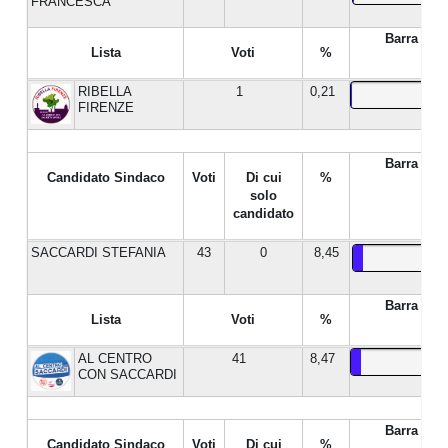
FRANCESCA
Barra %
Lista
Voti
%
RIBELLA
1
0,21
FIRENZE
Barra %
Candidato Sindaco
Voti
Di cui
%
solo
candidato
SACCARDI STEFANIA
43
0
8,45
Barra %
Lista
Voti
%
AL CENTRO
41
8,47
CON SACCARDI
Barra %
Candidato Sindaco
Voti
Di cui
%