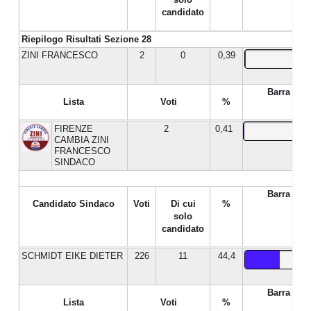
candidato
Riepilogo Risultati Sezione 28
ZINI FRANCESCO
2
0
0,39
Barra %
Lista
Voti
%
FIRENZE
2
0,41
CAMBIA ZINI
FRANCESCO
SINDACO
Barra %
Candidato Sindaco
Voti
Di cui
%
solo
candidato
SCHMIDT EIKE DIETER
226
11
44,4
Barra %
Lista
Voti
%