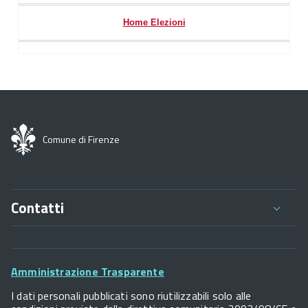
Home Elezioni
Comune di Firenze
Contatti
Comune di Firenze
Palazzo Vecchio
Footer
Piazza della Signoria - 50122, Firenze
Amministrazione Trasparente
P.IVA 01307110484
Widget
I dati personali pubblicati sono riutilizzabili solo alle