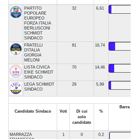
PARTITO
32
6,61
POPOLARE
EUROPEO
FORZA ITALIA
BERLUSCONI
SCHMIDT
SINDACO
FRATELLI
81
16,74
D'ITALIA
GIORGIA
MELONI
LISTA CIVICA
70
14,46
EIKE SCHMIDT
SINDACO
LEGA SCHMIDT
29
5,99
SINDACO
Barra %
Candidato Sindaco
Voti
Di cui
%
solo
candidato
MARRAZZA
1
0
0,2