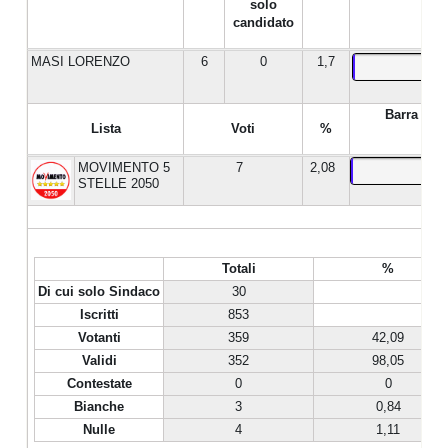
solo
candidato
MASI LORENZO
6
0
1,7
Barra %
Lista
Voti
%
MOVIMENTO 5
7
2,08
STELLE 2050
Totali
%
Di cui solo Sindaco
30
Iscritti
853
Votanti
359
42,09
Validi
352
98,05
Contestate
0
0
Bianche
3
0,84
Nulle
4
1,11