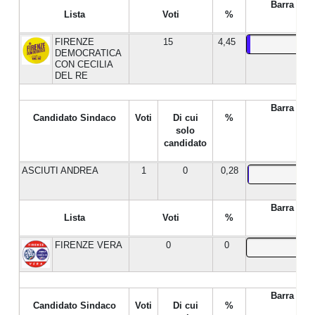
Barra %
Lista
Voti
%
FIRENZE
15
4,45
DEMOCRATICA
CON CECILIA
DEL RE
Barra %
Candidato Sindaco
Voti
Di cui
%
solo
candidato
ASCIUTI ANDREA
1
0
0,28
Barra %
Lista
Voti
%
FIRENZE VERA
0
0
Barra %
Candidato Sindaco
Voti
Di cui
%