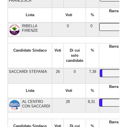
FRANCESCA
Barra %
Lista
Voti
%
RIBELLA
0
0
FIRENZE
Barra %
Candidato Sindaco
Voti
Di cui
%
solo
candidato
SACCARDI STEFANIA
26
0
7,39
Barra %
Lista
Voti
%
AL CENTRO
28
8,31
CON SACCARDI
Barra %
Candidato Sindaco
Voti
Di cui
%