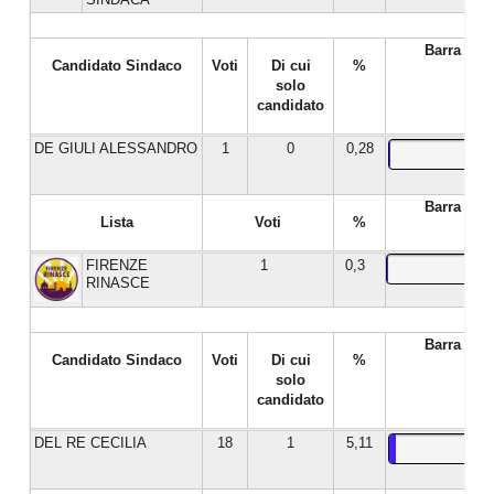
Barra %
Candidato Sindaco
Voti
Di cui
%
solo
candidato
DE GIULI ALESSANDRO
1
0
0,28
Barra %
Lista
Voti
%
FIRENZE
1
0,3
RINASCE
Barra %
Candidato Sindaco
Voti
Di cui
%
solo
candidato
DEL RE CECILIA
18
1
5,11