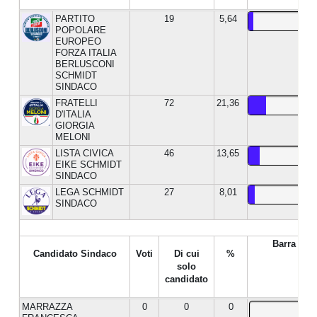
PARTITO
19
5,64
POPOLARE
EUROPEO
FORZA ITALIA
BERLUSCONI
SCHMIDT
SINDACO
FRATELLI
72
21,36
D'ITALIA
GIORGIA
MELONI
LISTA CIVICA
46
13,65
EIKE SCHMIDT
SINDACO
LEGA SCHMIDT
27
8,01
SINDACO
Barra %
Candidato Sindaco
Voti
Di cui
%
solo
candidato
MARRAZZA
0
0
0