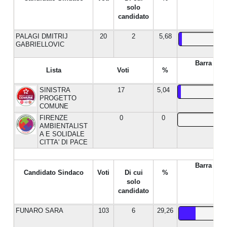
solo
candidato
PALAGI DMITRIJ
20
2
5,68
GABRIELLOVIC
Barra %
Lista
Voti
%
SINISTRA
17
5,04
PROGETTO
COMUNE
FIRENZE
0
0
AMBIENTALIST
A E SOLIDALE
CITTA' DI PACE
Barra %
Candidato Sindaco
Voti
Di cui
%
solo
candidato
FUNARO SARA
103
6
29,26