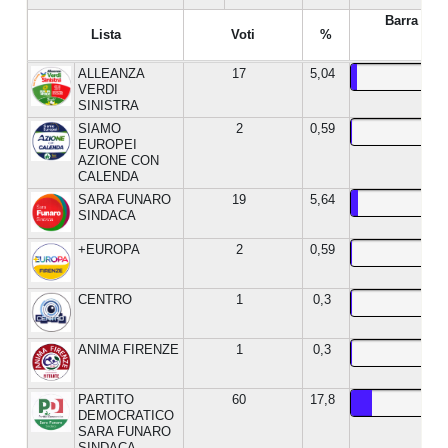
Barra %
Lista
Voti
%
ALLEANZA
17
5,04
VERDI
SINISTRA
SIAMO
2
0,59
EUROPEI
AZIONE CON
CALENDA
SARA FUNARO
19
5,64
SINDACA
+EUROPA
2
0,59
CENTRO
1
0,3
ANIMA FIRENZE
1
0,3
PARTITO
60
17,8
DEMOCRATICO
SARA FUNARO
SINDACA