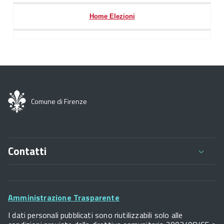
Home Elezioni
Comune di Firenze
Contatti
Comune di Firenze
Palazzo Vecchio
Footer
Piazza della Signoria - 50122, Firenze
Amministrazione Trasparente
P.IVA 01307110484
Widget
I dati personali pubblicati sono riutilizzabili solo alle