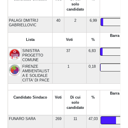
solo
candidato
PALAGI DMITRIJ
40
2
6,99
GABRIELLOVIC
Barra %
Lista
Voti
%
SINISTRA
37
6,83
PROGETTO
COMUNE
FIRENZE
1
0,18
AMBIENTALIST
A E SOLIDALE
CITTA' DI PACE
Barra %
Candidato Sindaco
Voti
Di cui
%
solo
candidato
FUNARO SARA
269
11
47,03