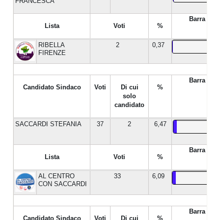
FRANCESCA
Barra %
Lista
Voti
%
RIBELLA
2
0,37
FIRENZE
Barra %
Candidato Sindaco
Voti
Di cui
%
solo
candidato
SACCARDI STEFANIA
37
2
6,47
Barra %
Lista
Voti
%
AL CENTRO
33
6,09
CON SACCARDI
Barra %
Candidato Sindaco
Voti
Di cui
%