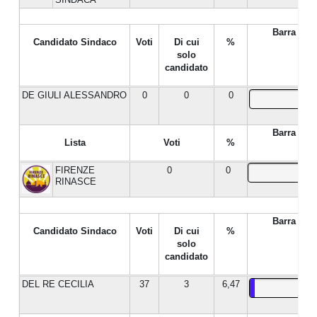
Barra %
Candidato Sindaco
Voti
Di cui
%
solo
candidato
DE GIULI ALESSANDRO
0
0
0
Barra %
Lista
Voti
%
FIRENZE
0
0
RINASCE
Barra %
Candidato Sindaco
Voti
Di cui
%
solo
candidato
DEL RE CECILIA
37
3
6,47