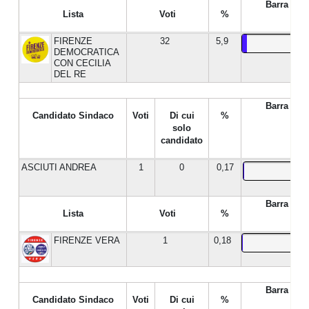
Barra %
Lista
Voti
%
FIRENZE
32
5,9
DEMOCRATICA
CON CECILIA
DEL RE
Barra %
Candidato Sindaco
Voti
Di cui
%
solo
candidato
ASCIUTI ANDREA
1
0
0,17
Barra %
Lista
Voti
%
FIRENZE VERA
1
0,18
Barra %
Candidato Sindaco
Voti
Di cui
%