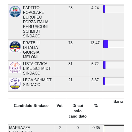
PARTITO
23
4,24
POPOLARE
EUROPEO
FORZA ITALIA
BERLUSCONI
SCHMIDT
SINDACO
FRATELLI
73
13,47
D'ITALIA
GIORGIA
MELONI
LISTA CIVICA
31
5,72
EIKE SCHMIDT
SINDACO
LEGA SCHMIDT
21
3,87
SINDACO
Barra %
Candidato Sindaco
Voti
Di cui
%
solo
candidato
MARRAZZA
2
0
0,35