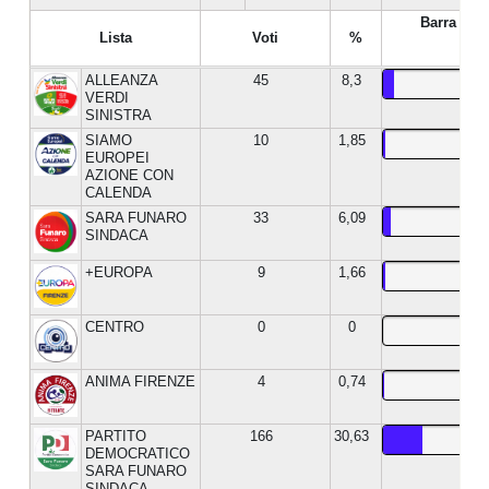
Barra %
Lista
Voti
%
ALLEANZA
45
8,3
VERDI
SINISTRA
SIAMO
10
1,85
EUROPEI
AZIONE CON
CALENDA
SARA FUNARO
33
6,09
SINDACA
+EUROPA
9
1,66
CENTRO
0
0
ANIMA FIRENZE
4
0,74
PARTITO
166
30,63
DEMOCRATICO
SARA FUNARO
SINDACA