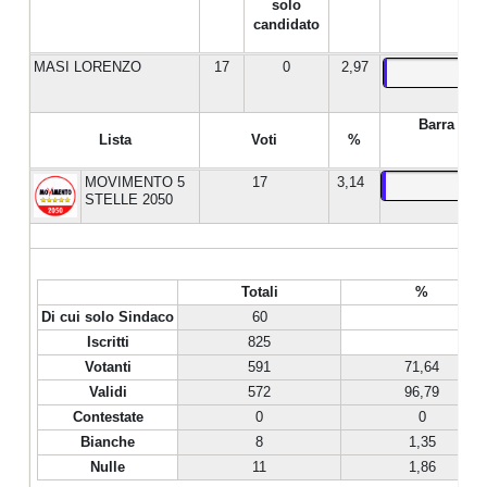
solo
candidato
MASI LORENZO
17
0
2,97
Barra %
Lista
Voti
%
MOVIMENTO 5
17
3,14
STELLE 2050
Totali
%
Di cui solo Sindaco
60
Iscritti
825
Votanti
591
71,64
Validi
572
96,79
Contestate
0
0
Bianche
8
1,35
Nulle
11
1,86