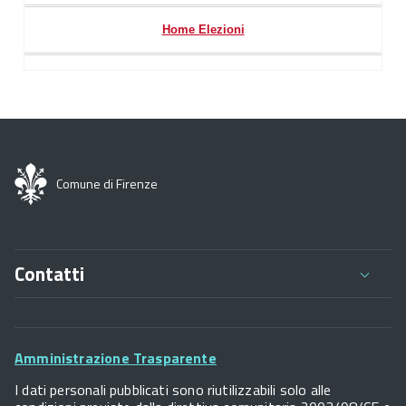
Home Elezioni
Comune di Firenze
Contatti
Comune di Firenze
Palazzo Vecchio
Footer
Piazza della Signoria - 50122, Firenze
Amministrazione Trasparente
P.IVA 01307110484
Widget
I dati personali pubblicati sono riutilizzabili solo alle