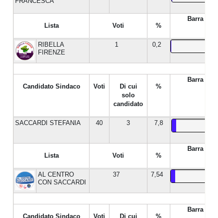
FRANCESCA
Barra %
Lista
Voti
%
RIBELLA
1
0,2
FIRENZE
Barra %
Candidato Sindaco
Voti
Di cui
%
solo
candidato
SACCARDI STEFANIA
40
3
7,8
Barra %
Lista
Voti
%
AL CENTRO
37
7,54
CON SACCARDI
Barra %
Candidato Sindaco
Voti
Di cui
%