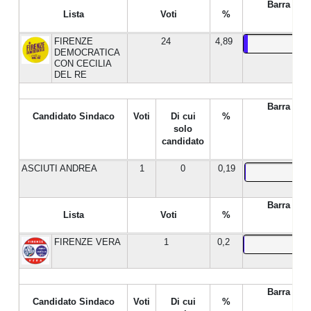
Barra %
Lista
Voti
%
FIRENZE
24
4,89
DEMOCRATICA
CON CECILIA
DEL RE
Barra %
Candidato Sindaco
Voti
Di cui
%
solo
candidato
ASCIUTI ANDREA
1
0
0,19
Barra %
Lista
Voti
%
FIRENZE VERA
1
0,2
Barra %
Candidato Sindaco
Voti
Di cui
%