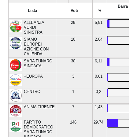
Barra %
Lista
Voti
%
ALLEANZA
29
5,91
VERDI
SINISTRA
SIAMO
10
2,04
EUROPEI
AZIONE CON
CALENDA
SARA FUNARO
30
6,11
SINDACA
+EUROPA
3
0,61
CENTRO
1
0,2
ANIMA FIRENZE
7
1,43
PARTITO
146
29,74
DEMOCRATICO
SARA FUNARO
SINDACA