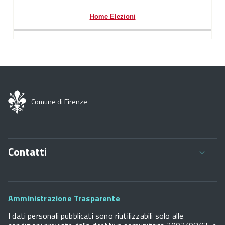
Home Elezioni
Comune di Firenze
Contatti
Comune di Firenze
Palazzo Vecchio
Footer
Piazza della Signoria - 50122, Firenze
Amministrazione Trasparente
P.IVA 01307110484
Widget
I dati personali pubblicati sono riutilizzabili solo alle