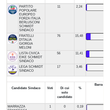
PARTITO
11
2,24
POPOLARE
EUROPEO
FORZA ITALIA
BERLUSCONI
SCHMIDT
SINDACO
FRATELLI
76
15,48
D'ITALIA
GIORGIA
MELONI
LISTA CIVICA
56
11,41
EIKE SCHMIDT
SINDACO
LEGA SCHMIDT
17
3,46
SINDACO
Barra %
Candidato Sindaco
Voti
Di cui
%
solo
candidato
MARRAZZA
1
0
0,19