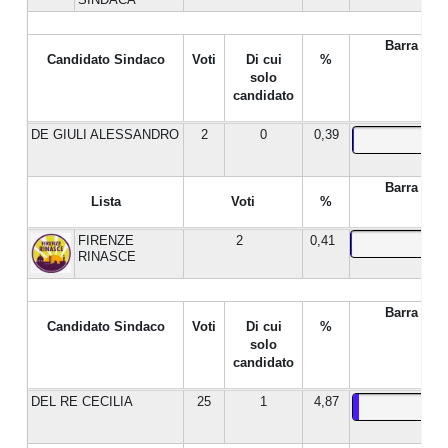
Barra %
Candidato Sindaco
Voti
Di cui
%
solo
candidato
DE GIULI ALESSANDRO
2
0
0,39
Barra %
Lista
Voti
%
FIRENZE
2
0,41
RINASCE
Barra %
Candidato Sindaco
Voti
Di cui
%
solo
candidato
DEL RE CECILIA
25
1
4,87