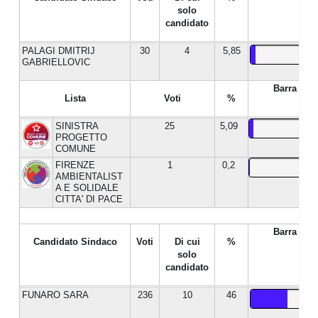
solo
candidato
PALAGI DMITRIJ
30
4
5,85
GABRIELLOVIC
Barra %
Lista
Voti
%
SINISTRA
25
5,09
PROGETTO
COMUNE
FIRENZE
1
0,2
AMBIENTALIST
A E SOLIDALE
CITTA' DI PACE
Barra %
Candidato Sindaco
Voti
Di cui
%
solo
candidato
FUNARO SARA
236
10
46