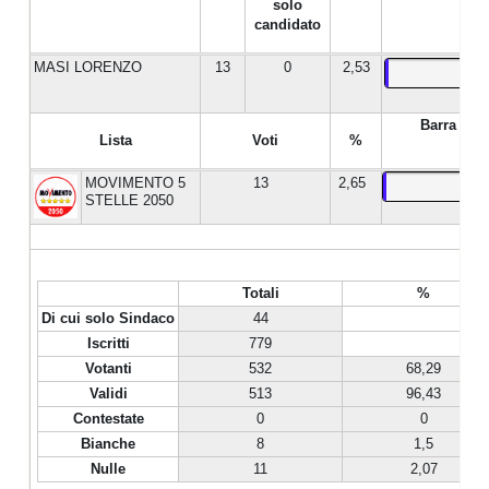
solo
candidato
MASI LORENZO
13
0
2,53
Barra %
Lista
Voti
%
MOVIMENTO 5
13
2,65
STELLE 2050
Totali
%
Di cui solo Sindaco
44
Iscritti
779
Votanti
532
68,29
Validi
513
96,43
Contestate
0
0
Bianche
8
1,5
Nulle
11
2,07