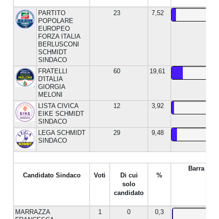
PARTITO
23
7,52
POPOLARE
EUROPEO
FORZA ITALIA
BERLUSCONI
SCHMIDT
SINDACO
FRATELLI
60
19,61
D'ITALIA
GIORGIA
MELONI
LISTA CIVICA
12
3,92
EIKE SCHMIDT
SINDACO
LEGA SCHMIDT
29
9,48
SINDACO
Barra %
Candidato Sindaco
Voti
Di cui
%
solo
candidato
MARRAZZA
1
0
0,3