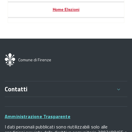
Home Elezioni
Comune di Firenze
Contatti
Comune di Firenze
Palazzo Vecchio
Footer
Piazza della Signoria - 50122, Firenze
Amministrazione Trasparente
P.IVA 01307110484
Widget
I dati personali pubblicati sono riutilizzabili solo alle