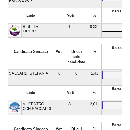
FRANCESCA
Barra %
Lista
Voti
%
RIBELLA
1
0,33
FIRENZE
Barra %
Candidato Sindaco
Voti
Di cui
%
solo
candidato
SACCARDI STEFANIA
8
0
2,42
Barra %
Lista
Voti
%
AL CENTRO
8
2,61
CON SACCARDI
Barra %
Candidato Sindaco
Voti
Di cui
%