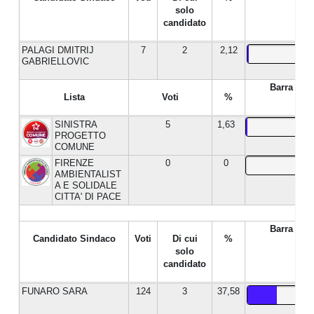
solo
candidato
PALAGI DMITRIJ
7
2
2,12
GABRIELLOVIC
Barra %
Lista
Voti
%
SINISTRA
5
1,63
PROGETTO
COMUNE
FIRENZE
0
0
AMBIENTALIST
A E SOLIDALE
CITTA' DI PACE
Barra %
Candidato Sindaco
Voti
Di cui
%
solo
candidato
FUNARO SARA
124
3
37,58