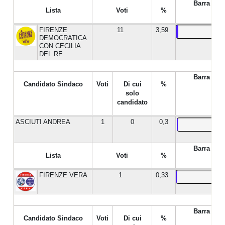
Barra %
Lista
Voti
%
FIRENZE
11
3,59
DEMOCRATICA
CON CECILIA
DEL RE
Barra %
Candidato Sindaco
Voti
Di cui
%
solo
candidato
ASCIUTI ANDREA
1
0
0,3
Barra %
Lista
Voti
%
FIRENZE VERA
1
0,33
Barra %
Candidato Sindaco
Voti
Di cui
%