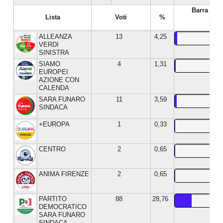
Barra %
Lista
Voti
%
ALLEANZA
13
4,25
VERDI
SINISTRA
SIAMO
4
1,31
EUROPEI
AZIONE CON
CALENDA
SARA FUNARO
11
3,59
SINDACA
+EUROPA
1
0,33
CENTRO
2
0,65
ANIMA FIRENZE
2
0,65
PARTITO
88
28,76
DEMOCRATICO
SARA FUNARO
SINDACA