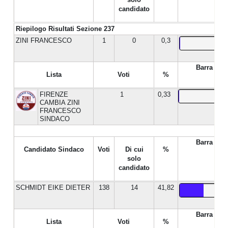
candidato
Riepilogo Risultati Sezione 237
ZINI FRANCESCO
1
0
0,3
Barra %
Lista
Voti
%
FIRENZE
1
0,33
CAMBIA ZINI
FRANCESCO
SINDACO
Barra %
Candidato Sindaco
Voti
Di cui
%
solo
candidato
SCHMIDT EIKE DIETER
138
14
41,82
Barra %
Lista
Voti
%