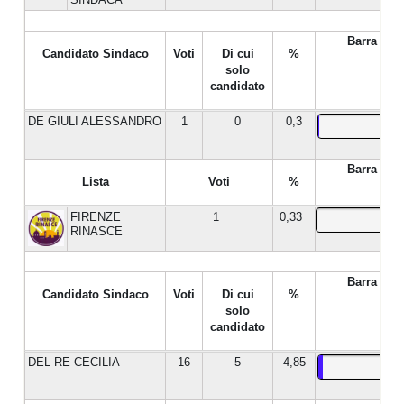
Barra %
Candidato Sindaco
Voti
Di cui
%
solo
candidato
DE GIULI ALESSANDRO
1
0
0,3
Barra %
Lista
Voti
%
FIRENZE
1
0,33
RINASCE
Barra %
Candidato Sindaco
Voti
Di cui
%
solo
candidato
DEL RE CECILIA
16
5
4,85