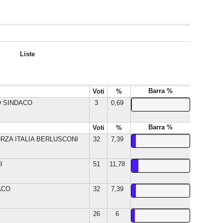
Liste
Barra %
Voti
%
O SINDACO
3
0,69
Barra %
Voti
%
ZA ITALIA BERLUSCONI
32
7,39
I
51
11,78
ACO
32
7,39
26
6