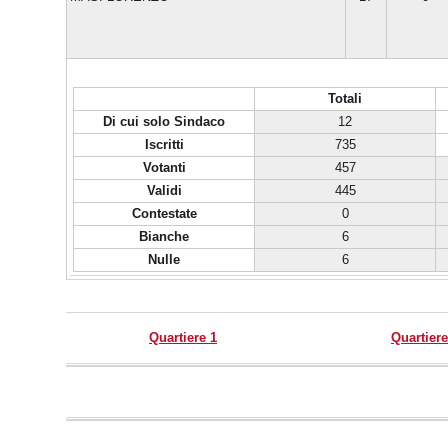
Totali
Di cui solo Sindaco
12
Iscritti
735
Votanti
457
Validi
445
Contestate
0
Bianche
6
Nulle
6
Quartiere 1
Quartiere