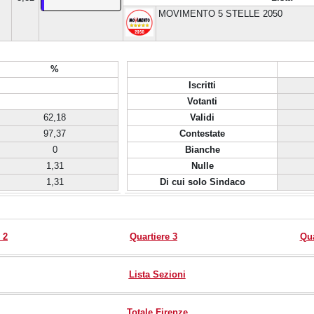
MOVIMENTO 5 STELLE 2050
%
Iscritti
Votanti
62,18
Validi
97,37
Contestate
0
Bianche
1,31
Nulle
1,31
Di cui solo Sindaco
 2
Quartiere 3
Qua
Lista Sezioni
Totale Firenze