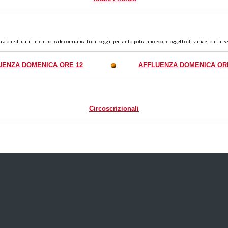
razione di dati in tempo reale comunicati dai seggi, pertanto potranno essere oggetto di variazioni in s
UENZA DOMENICA ORE 12
AFFLUENZA DOMENICA OR
Circoscrizionali