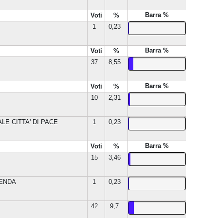
Barra %
Voti
%
1
0,23
Barra %
Voti
%
37
8,55
Barra %
Voti
%
10
2,31
LE CITTA' DI PACE
1
0,23
Barra %
Voti
%
15
3,46
LENDA
1
0,23
42
9,7