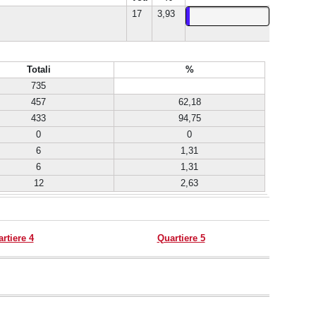
17
3,93
Totali
%
735
457
62,18
433
94,75
0
0
6
1,31
6
1,31
12
2,63
rtiere 4
Quartiere 5