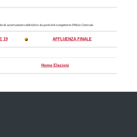
ede di accertamento definitivo da parte del competente Ufficio Centrale.
E 19
AFFLUENZA FINALE
Home Elezioni