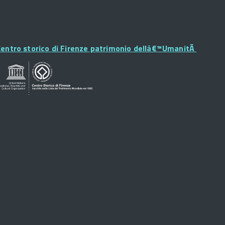
Footer
Widget
entro storico di Firenze patrimonio dellâ€™UmanitÃ