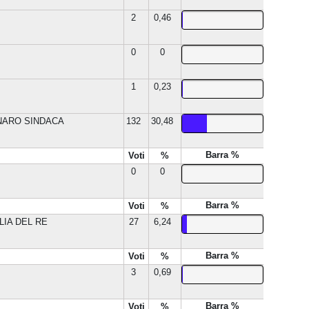
2
0,46
0
0
1
0,23
NARO SINDACA
132
30,48
Barra %
Voti
%
0
0
Barra %
Voti
%
LIA DEL RE
27
6,24
Barra %
Voti
%
3
0,69
Barra %
Voti
%