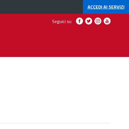
ACCEDI AI
SERVIZI
Seguici
Seguici
Seguici
Seguici
Seguici su
su
su
su
su
Facebook
Twitter
Instagram
YouTube