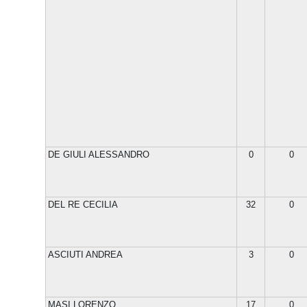
DE GIULI ALESSANDRO
0
0
DEL RE CECILIA
32
0
ASCIUTI ANDREA
3
0
MASI LORENZO
17
0