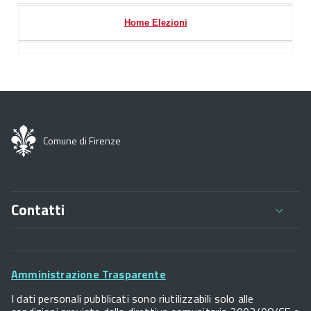
Home Elezioni
Comune di Firenze
Contatti
Comune di Firenze
Palazzo Vecchio
Footer
Piazza della Signoria - 50122, Firenze
Amministrazione Trasparente
P.IVA 01307110484
Widget
I dati personali pubblicati sono riutilizzabili solo alle