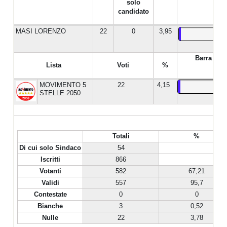
solo
candidato
MASI LORENZO
22
0
3,95
Barra %
Lista
Voti
%
MOVIMENTO 5
22
4,15
STELLE 2050
Totali
%
Di cui solo Sindaco
54
Iscritti
866
Votanti
582
67,21
Validi
557
95,7
Contestate
0
0
Bianche
3
0,52
Nulle
22
3,78