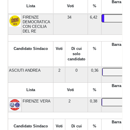
Barra %
Lista
Voti
%
FIRENZE
34
6,42
DEMOCRATICA
CON CECILIA
DEL RE
Barra %
Candidato Sindaco
Voti
Di cui
%
solo
candidato
ASCIUTI ANDREA
2
0
0,36
Barra %
Lista
Voti
%
FIRENZE VERA
2
0,38
Barra %
Candidato Sindaco
Voti
Di cui
%