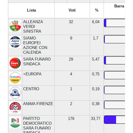
Barra %
Lista
Voti
%
ALLEANZA
32
6,04
VERDI
SINISTRA
SIAMO
9
1,7
EUROPEI
AZIONE CON
CALENDA
SARA FUNARO
29
5,47
SINDACA
+EUROPA
4
0,75
CENTRO
1
0,19
ANIMA FIRENZE
2
0,38
PARTITO
179
33,77
DEMOCRATICO
SARA FUNARO
SINDACA