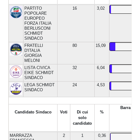
PARTITO
16
3,02
POPOLARE
EUROPEO
FORZA ITALIA
BERLUSCONI
SCHMIDT
SINDACO
FRATELLI
80
15,09
D'ITALIA
GIORGIA
MELONI
LISTA CIVICA
32
6,04
EIKE SCHMIDT
SINDACO
LEGA SCHMIDT
24
4,53
SINDACO
Barra %
Candidato Sindaco
Voti
Di cui
%
solo
candidato
MARRAZZA
2
1
0,36