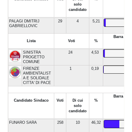
solo
candidato
PALAGI DMITRIJ
29
4
5,21
GABRIELLOVIC
Barra %
Lista
Voti
%
SINISTRA
24
4,53
PROGETTO
COMUNE
FIRENZE
1
0,19
AMBIENTALIST
A E SOLIDALE
CITTA' DI PACE
Barra %
Candidato Sindaco
Voti
Di cui
%
solo
candidato
FUNARO SARA
258
10
46,32