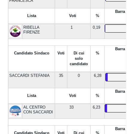
FRANCESCA
Barra %
Lista
Voti
%
RIBELLA
1
0,19
FIRENZE
Barra %
Candidato Sindaco
Voti
Di cui
%
solo
candidato
SACCARDI STEFANIA
35
0
6,28
Barra %
Lista
Voti
%
AL CENTRO
33
6,23
CON SACCARDI
Barra %
Candidato Sindaco
Voti
Di cui
%