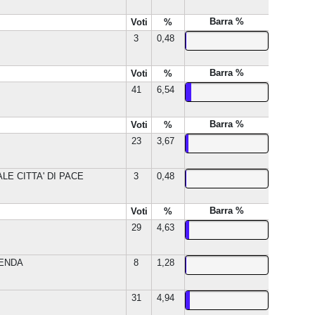
Barra %
Voti
%
3
0,48
Barra %
Voti
%
41
6,54
Barra %
Voti
%
23
3,67
LE CITTA' DI PACE
3
0,48
Barra %
Voti
%
29
4,63
LENDA
8
1,28
31
4,94