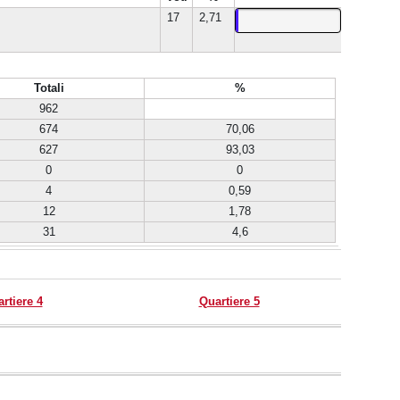
17
2,71
Totali
%
962
674
70,06
627
93,03
0
0
4
0,59
12
1,78
31
4,6
rtiere 4
Quartiere 5