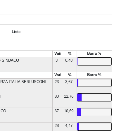
Liste
Barra %
Voti
%
O SINDACO
3
0,48
Barra %
Voti
%
ZA ITALIA BERLUSCONI
23
3,67
I
80
12,76
ACO
67
10,69
28
4,47