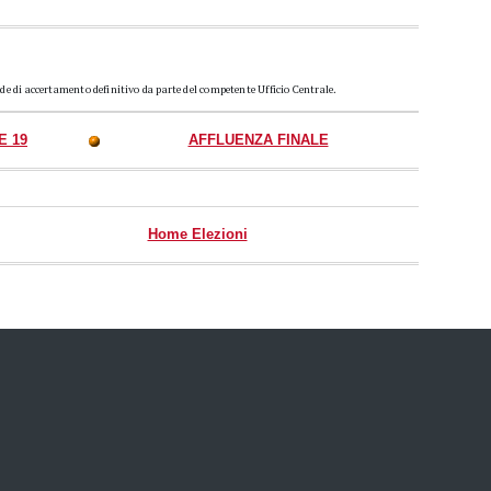
ede di accertamento definitivo da parte del competente Ufficio Centrale.
E 19
AFFLUENZA FINALE
Home Elezioni