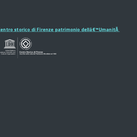
Footer
Widget
entro storico di Firenze patrimonio dellâ€™UmanitÃ