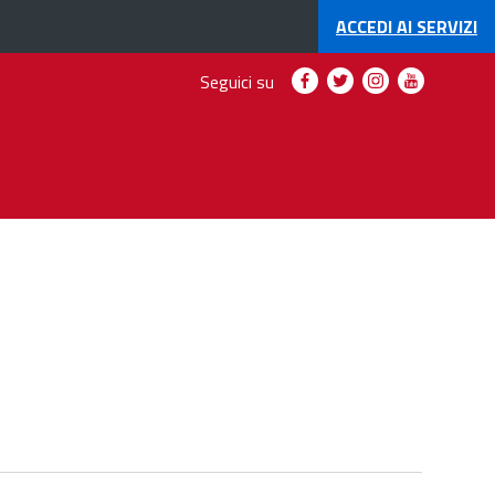
ACCEDI AI
SERVIZI
Seguici
Seguici
Seguici
Seguici
Seguici su
su
su
su
su
Facebook
Twitter
Instagram
YouTube