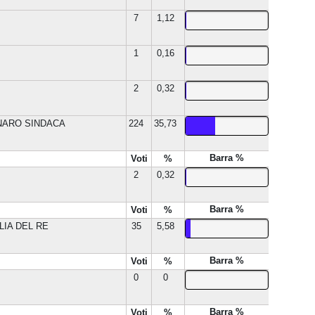
7
1,12
1
0,16
2
0,32
NARO SINDACA
224
35,73
Barra %
Voti
%
2
0,32
Barra %
Voti
%
LIA DEL RE
35
5,58
Barra %
Voti
%
0
0
Barra %
Voti
%