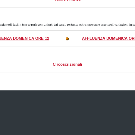
razione di dati in tempo reale comunicati dai seggi, pertanto potranno essere oggetto di variazioni in s
UENZA DOMENICA ORE 12
AFFLUENZA DOMENICA OR
Circoscrizionali