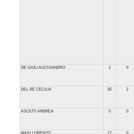
DE GIULI ALESSANDRO
2
0
DEL RE CECILIA
35
2
ASCIUTI ANDREA
0
0
MASI LORENZO
17
0