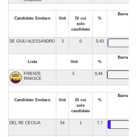
Barra %
Candidato Sindaco
Voti
Di cui
%
solo
candidato
DE GIULI ALESSANDRO
3
0
0,43
Barra %
Lista
Voti
%
FIRENZE
3
0,44
RINASCE
Barra %
Candidato Sindaco
Voti
Di cui
%
solo
candidato
DEL RE CECILIA
54
1
7,7