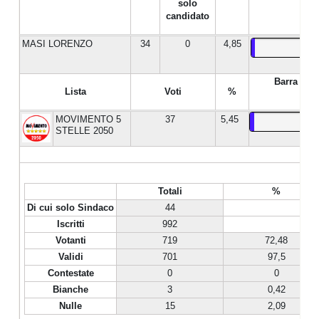
solo
candidato
MASI LORENZO
34
0
4,85
Barra %
Lista
Voti
%
MOVIMENTO 5
37
5,45
STELLE 2050
Totali
%
Di cui solo Sindaco
44
Iscritti
992
Votanti
719
72,48
Validi
701
97,5
Contestate
0
0
Bianche
3
0,42
Nulle
15
2,09