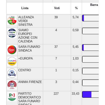
Barra %
Lista
Voti
%
ALLEANZA
39
5,74
VERDI
SINISTRA
SIAMO
4
0,59
EUROPEI
AZIONE CON
CALENDA
SARA FUNARO
37
5,45
SINDACA
+EUROPA
7
1,03
CENTRO
1
0,15
ANIMA FIRENZE
3
0,44
PARTITO
227
33,43
DEMOCRATICO
SARA FUNARO
SINDACA