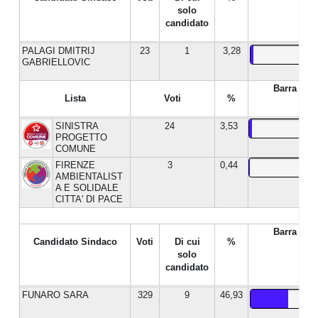
solo
candidato
PALAGI DMITRIJ
23
1
3,28
GABRIELLOVIC
Barra %
Lista
Voti
%
SINISTRA
24
3,53
PROGETTO
COMUNE
FIRENZE
3
0,44
AMBIENTALIST
A E SOLIDALE
CITTA' DI PACE
Barra %
Candidato Sindaco
Voti
Di cui
%
solo
candidato
FUNARO SARA
329
9
46,93