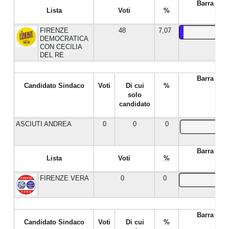
Barra %
Lista
Voti
%
FIRENZE
48
7,07
DEMOCRATICA
CON CECILIA
DEL RE
Barra %
Candidato Sindaco
Voti
Di cui
%
solo
candidato
ASCIUTI ANDREA
0
0
0
Barra %
Lista
Voti
%
FIRENZE VERA
0
0
Barra %
Candidato Sindaco
Voti
Di cui
%