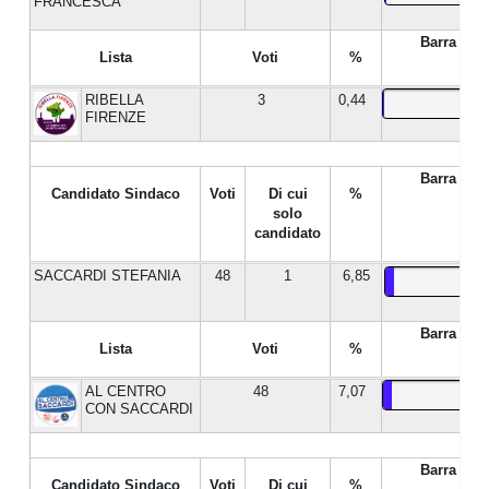
FRANCESCA
Barra %
Lista
Voti
%
RIBELLA
3
0,44
FIRENZE
Barra %
Candidato Sindaco
Voti
Di cui
%
solo
candidato
SACCARDI STEFANIA
48
1
6,85
Barra %
Lista
Voti
%
AL CENTRO
48
7,07
CON SACCARDI
Barra %
Candidato Sindaco
Voti
Di cui
%