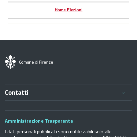
Home Elezioni
Comune di Firenze
Contatti
Comune di Firenze
Palazzo Vecchio
Footer
Piazza della Signoria - 50122, Firenze
Amministrazione Trasparente
P.IVA 01307110484
Widget
I dati personali pubblicati sono riutilizzabili solo alle