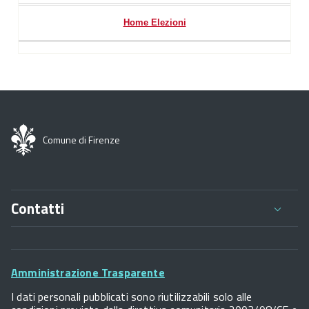
Home Elezioni
Comune di Firenze
Contatti
Comune di Firenze
Palazzo Vecchio
Footer
Piazza della Signoria - 50122, Firenze
Amministrazione Trasparente
P.IVA 01307110484
Widget
I dati personali pubblicati sono riutilizzabili solo alle