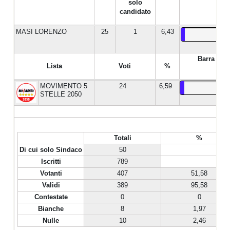
solo
candidato
MASI LORENZO
25
1
6,43
Barra %
Lista
Voti
%
MOVIMENTO 5
24
6,59
STELLE 2050
Totali
%
Di cui solo Sindaco
50
Iscritti
789
Votanti
407
51,58
Validi
389
95,58
Contestate
0
0
Bianche
8
1,97
Nulle
10
2,46