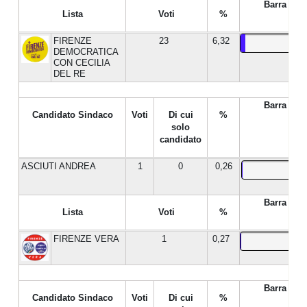
Barra %
Lista
Voti
%
FIRENZE
23
6,32
DEMOCRATICA
CON CECILIA
DEL RE
Barra %
Candidato Sindaco
Voti
Di cui
%
solo
candidato
ASCIUTI ANDREA
1
0
0,26
Barra %
Lista
Voti
%
FIRENZE VERA
1
0,27
Barra %
Candidato Sindaco
Voti
Di cui
%