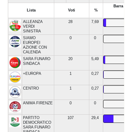
Barra %
Lista
Voti
%
ALLEANZA
28
7,69
VERDI
SINISTRA
SIAMO
0
0
EUROPEI
AZIONE CON
CALENDA
SARA FUNARO
20
5,49
SINDACA
+EUROPA
1
0,27
CENTRO
1
0,27
ANIMA FIRENZE
0
0
PARTITO
107
29,4
DEMOCRATICO
SARA FUNARO
SINDACA