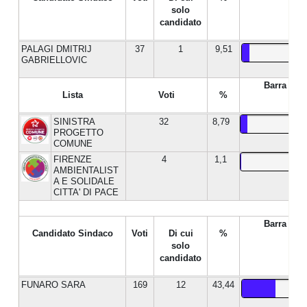
solo
candidato
PALAGI DMITRIJ
37
1
9,51
GABRIELLOVIC
Barra %
Lista
Voti
%
SINISTRA
32
8,79
PROGETTO
COMUNE
FIRENZE
4
1,1
AMBIENTALIST
A E SOLIDALE
CITTA' DI PACE
Barra %
Candidato Sindaco
Voti
Di cui
%
solo
candidato
FUNARO SARA
169
12
43,44