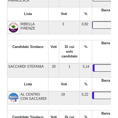
FRANCESCA
Barra %
Lista
Voti
%
RIBELLA
3
0,82
FIRENZE
Barra %
Candidato Sindaco
Voti
Di cui
%
solo
candidato
SACCARDI STEFANIA
20
1
5,14
Barra %
Lista
Voti
%
AL CENTRO
19
5,22
CON SACCARDI
Barra %
Candidato Sindaco
Voti
Di cui
%