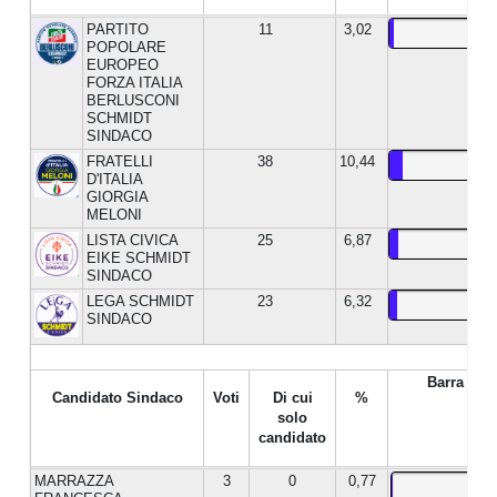
PARTITO
11
3,02
POPOLARE
EUROPEO
FORZA ITALIA
BERLUSCONI
SCHMIDT
SINDACO
FRATELLI
38
10,44
D'ITALIA
GIORGIA
MELONI
LISTA CIVICA
25
6,87
EIKE SCHMIDT
SINDACO
LEGA SCHMIDT
23
6,32
SINDACO
Barra %
Candidato Sindaco
Voti
Di cui
%
solo
candidato
MARRAZZA
3
0
0,77