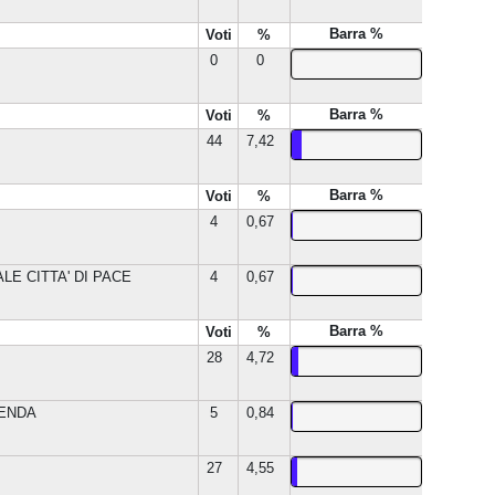
Barra %
Voti
%
0
0
Barra %
Voti
%
44
7,42
Barra %
Voti
%
4
0,67
LE CITTA' DI PACE
4
0,67
Barra %
Voti
%
28
4,72
LENDA
5
0,84
27
4,55