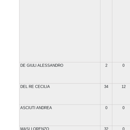
DE GIULI ALESSANDRO
2
0
DEL RE CECILIA
34
12
ASCIUTI ANDREA
0
0
MASI LORENZO
32
0