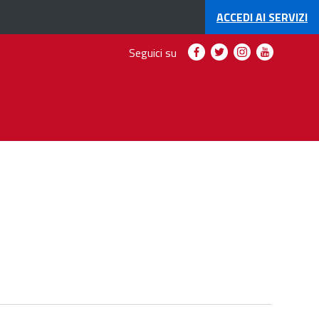
ACCEDI AI
SERVIZI
Seguici
Seguici
Seguici
Seguici
Seguici su
su
su
su
su
Facebook
Twitter
Instagram
YouTube