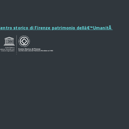
Footer
Widget
entro storico di Firenze patrimonio dellâ€™UmanitÃ