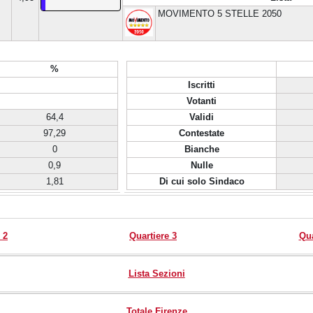
MOVIMENTO 5 STELLE 2050
%
Iscritti
Votanti
64,4
Validi
97,29
Contestate
0
Bianche
0,9
Nulle
1,81
Di cui solo Sindaco
 2
Quartiere 3
Qua
Lista Sezioni
Totale Firenze