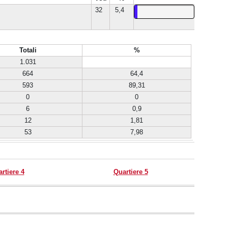
32
5,4
Totali
%
1.031
664
64,4
593
89,31
0
0
6
0,9
12
1,81
53
7,98
rtiere 4
Quartiere 5