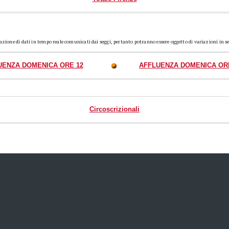
razione di dati in tempo reale comunicati dai seggi, pertanto potranno essere oggetto di variazioni in s
UENZA DOMENICA ORE 12
AFFLUENZA DOMENICA OR
Circoscrizionali