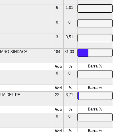
6
1,01
0
0
3
0,51
NARO SINDACA
184
31,03
Barra %
Voti
%
0
0
Barra %
Voti
%
LIA DEL RE
22
3,71
Barra %
Voti
%
0
0
Barra %
Voti
%