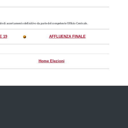
ede di accertamento definitivo da parte del competente Ufficio Centrale.
E 19
AFFLUENZA FINALE
Home Elezioni