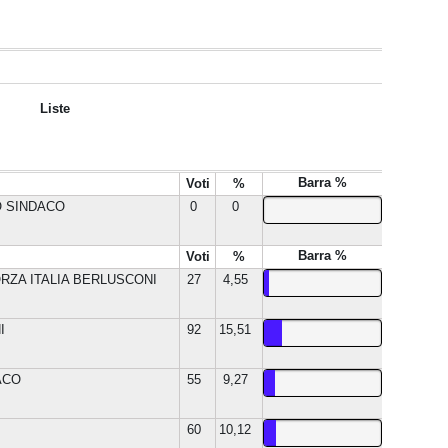
Liste
Barra %
Voti
%
O SINDACO
0
0
Barra %
Voti
%
ZA ITALIA BERLUSCONI
27
4,55
I
92
15,51
ACO
55
9,27
60
10,12