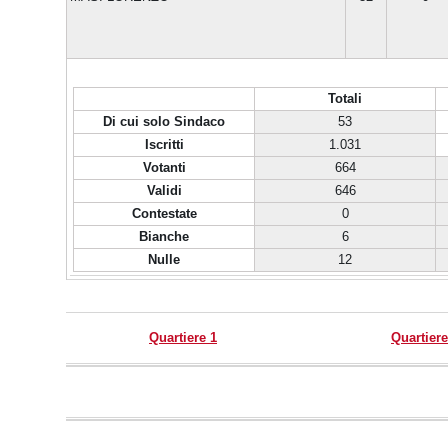
Totali
Di cui solo Sindaco
53
Iscritti
1.031
Votanti
664
Validi
646
Contestate
0
Bianche
6
Nulle
12
Quartiere 1
Quartiere