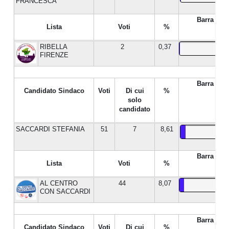
FRANCESCA
Barra %
Lista
Voti
%
RIBELLA
2
0,37
FIRENZE
Barra %
Candidato Sindaco
Voti
Di cui
%
solo
candidato
SACCARDI STEFANIA
51
7
8,61
Barra %
Lista
Voti
%
AL CENTRO
44
8,07
CON SACCARDI
Barra %
Candidato Sindaco
Voti
Di cui
%