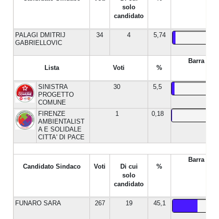
solo
candidato
PALAGI DMITRIJ
34
4
5,74
GABRIELLOVIC
Barra %
Lista
Voti
%
SINISTRA
30
5,5
PROGETTO
COMUNE
FIRENZE
1
0,18
AMBIENTALIST
A E SOLIDALE
CITTA' DI PACE
Barra %
Candidato Sindaco
Voti
Di cui
%
solo
candidato
FUNARO SARA
267
19
45,1