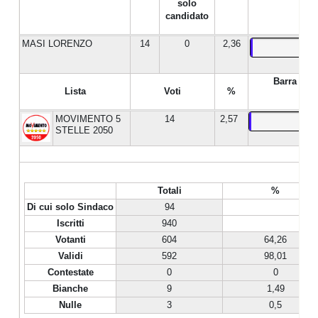
solo
candidato
MASI LORENZO
14
0
2,36
Barra %
Lista
Voti
%
MOVIMENTO 5
14
2,57
STELLE 2050
Totali
%
Di cui solo Sindaco
94
Iscritti
940
Votanti
604
64,26
Validi
592
98,01
Contestate
0
0
Bianche
9
1,49
Nulle
3
0,5