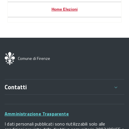
Home Elezioni
Comune di Firenze
Contatti
Comune di Firenze
Palazzo Vecchio
Footer
Piazza della Signoria - 50122, Firenze
Amministrazione Trasparente
P.IVA 01307110484
Widget
I dati personali pubblicati sono riutilizzabili solo alle