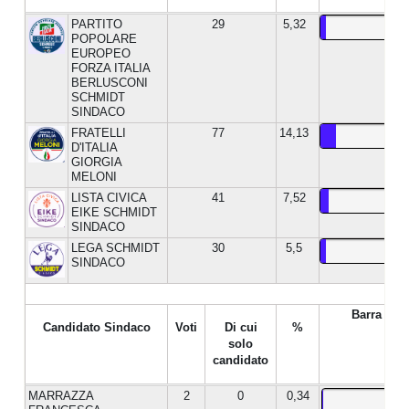
PARTITO
29
5,32
POPOLARE
EUROPEO
FORZA ITALIA
BERLUSCONI
SCHMIDT
SINDACO
FRATELLI
77
14,13
D'ITALIA
GIORGIA
MELONI
LISTA CIVICA
41
7,52
EIKE SCHMIDT
SINDACO
LEGA SCHMIDT
30
5,5
SINDACO
Barra %
Candidato Sindaco
Voti
Di cui
%
solo
candidato
MARRAZZA
2
0
0,34