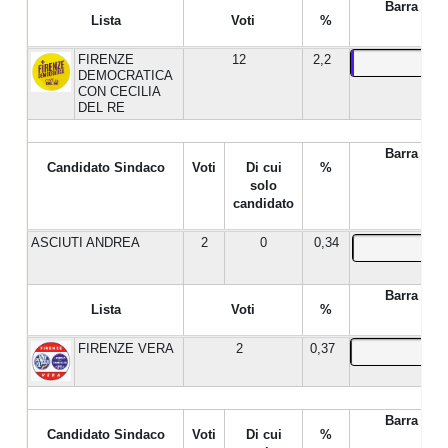
Barra %
Lista
Voti
%
FIRENZE
12
2,2
DEMOCRATICA
CON CECILIA
DEL RE
Barra %
Candidato Sindaco
Voti
Di cui
%
solo
candidato
ASCIUTI ANDREA
2
0
0,34
Barra %
Lista
Voti
%
FIRENZE VERA
2
0,37
Barra %
Candidato Sindaco
Voti
Di cui
%