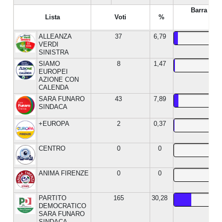
Barra %
Lista
Voti
%
ALLEANZA
37
6,79
VERDI
SINISTRA
SIAMO
8
1,47
EUROPEI
AZIONE CON
CALENDA
SARA FUNARO
43
7,89
SINDACA
+EUROPA
2
0,37
CENTRO
0
0
ANIMA FIRENZE
0
0
PARTITO
165
30,28
DEMOCRATICO
SARA FUNARO
SINDACA