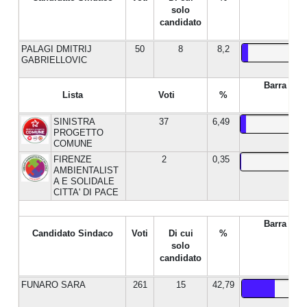
solo
candidato
PALAGI DMITRIJ
50
8
8,2
GABRIELLOVIC
Barra %
Lista
Voti
%
SINISTRA
37
6,49
PROGETTO
COMUNE
FIRENZE
2
0,35
AMBIENTALIST
A E SOLIDALE
CITTA' DI PACE
Barra %
Candidato Sindaco
Voti
Di cui
%
solo
candidato
FUNARO SARA
261
15
42,79