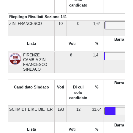
candidato
Riepilogo Risultati Sezione 141
ZINI FRANCESCO
10
0
1,64
Barra %
Lista
Voti
%
FIRENZE
8
1,4
CAMBIA ZINI
FRANCESCO
SINDACO
Barra %
Candidato Sindaco
Voti
Di cui
%
solo
candidato
SCHMIDT EIKE DIETER
193
12
31,64
Barra %
Lista
Voti
%