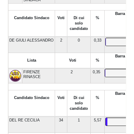
Barra %
Candidato Sindaco
Voti
Di cui
%
solo
candidato
DE GIULI ALESSANDRO
2
0
0,33
Barra %
Lista
Voti
%
FIRENZE
2
0,35
RINASCE
Barra %
Candidato Sindaco
Voti
Di cui
%
solo
candidato
DEL RE CECILIA
34
1
5,57