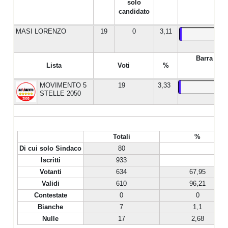
solo
candidato
MASI LORENZO
19
0
3,11
Barra %
Lista
Voti
%
MOVIMENTO 5
19
3,33
STELLE 2050
Totali
%
Di cui solo Sindaco
80
Iscritti
933
Votanti
634
67,95
Validi
610
96,21
Contestate
0
0
Bianche
7
1,1
Nulle
17
2,68