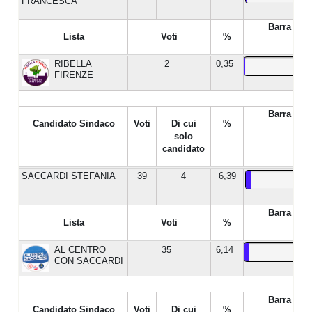
FRANCESCA
Barra %
Lista
Voti
%
RIBELLA
2
0,35
FIRENZE
Barra %
Candidato Sindaco
Voti
Di cui
%
solo
candidato
SACCARDI STEFANIA
39
4
6,39
Barra %
Lista
Voti
%
AL CENTRO
35
6,14
CON SACCARDI
Barra %
Candidato Sindaco
Voti
Di cui
%