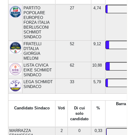
PARTITO
27
4,74
POPOLARE
EUROPEO
FORZA ITALIA
BERLUSCONI
SCHMIDT
SINDACO
FRATELLI
52
9,12
D'ITALIA
GIORGIA
MELONI
LISTA CIVICA
62
10,88
EIKE SCHMIDT
SINDACO
LEGA SCHMIDT
33
5,79
SINDACO
Barra %
Candidato Sindaco
Voti
Di cui
%
solo
candidato
MARRAZZA
2
0
0,33