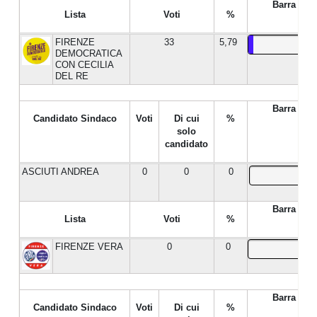
Barra %
Lista
Voti
%
FIRENZE
33
5,79
DEMOCRATICA
CON CECILIA
DEL RE
Barra %
Candidato Sindaco
Voti
Di cui
%
solo
candidato
ASCIUTI ANDREA
0
0
0
Barra %
Lista
Voti
%
FIRENZE VERA
0
0
Barra %
Candidato Sindaco
Voti
Di cui
%