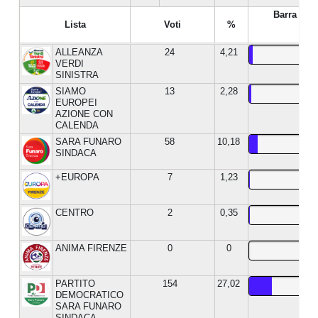
Barra %
Lista
Voti
%
ALLEANZA
24
4,21
VERDI
SINISTRA
SIAMO
13
2,28
EUROPEI
AZIONE CON
CALENDA
SARA FUNARO
58
10,18
SINDACA
+EUROPA
7
1,23
CENTRO
2
0,35
ANIMA FIRENZE
0
0
PARTITO
154
27,02
DEMOCRATICO
SARA FUNARO
SINDACA