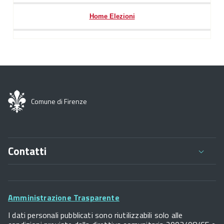
Home Elezioni
Comune di Firenze
Contatti
Comune di Firenze
Palazzo Vecchio
Footer
Piazza della Signoria - 50122, Firenze
Amministrazione Trasparente
P.IVA 01307110484
Widget
I dati personali pubblicati sono riutilizzabili solo alle