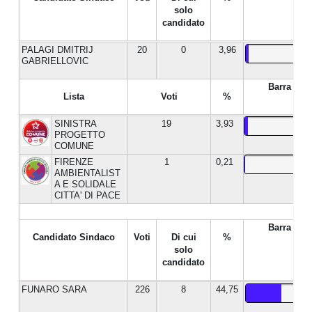
solo
candidato
PALAGI DMITRIJ
20
0
3,96
GABRIELLOVIC
Barra %
Lista
Voti
%
SINISTRA
19
3,93
PROGETTO
COMUNE
FIRENZE
1
0,21
AMBIENTALIST
A E SOLIDALE
CITTA' DI PACE
Barra %
Candidato Sindaco
Voti
Di cui
%
solo
candidato
FUNARO SARA
226
8
44,75