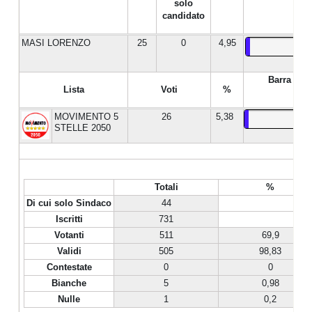
solo
candidato
MASI LORENZO
25
0
4,95
Barra %
Lista
Voti
%
MOVIMENTO 5
26
5,38
STELLE 2050
Totali
%
Di cui solo Sindaco
44
Iscritti
731
Votanti
511
69,9
Validi
505
98,83
Contestate
0
0
Bianche
5
0,98
Nulle
1
0,2