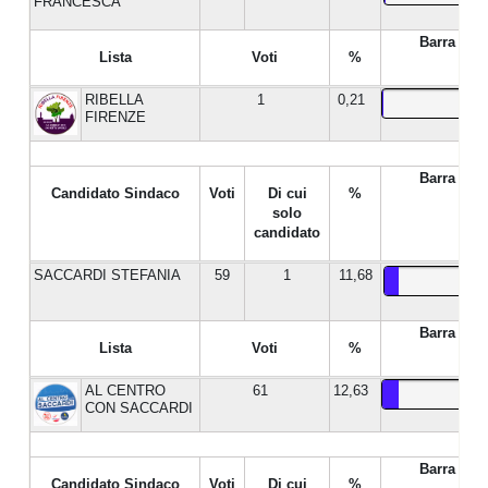
FRANCESCA
Barra %
Lista
Voti
%
RIBELLA
1
0,21
FIRENZE
Barra %
Candidato Sindaco
Voti
Di cui
%
solo
candidato
SACCARDI STEFANIA
59
1
11,68
Barra %
Lista
Voti
%
AL CENTRO
61
12,63
CON SACCARDI
Barra %
Candidato Sindaco
Voti
Di cui
%