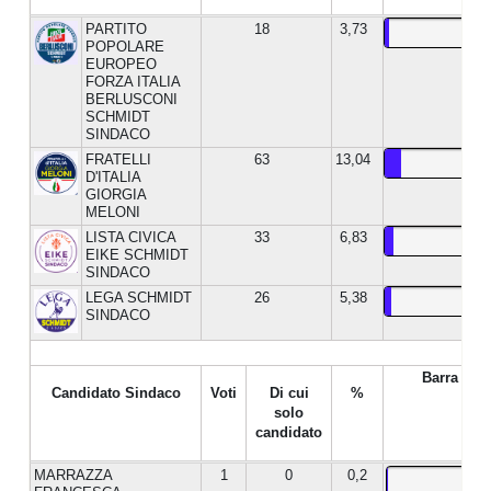
PARTITO
18
3,73
POPOLARE
EUROPEO
FORZA ITALIA
BERLUSCONI
SCHMIDT
SINDACO
FRATELLI
63
13,04
D'ITALIA
GIORGIA
MELONI
LISTA CIVICA
33
6,83
EIKE SCHMIDT
SINDACO
LEGA SCHMIDT
26
5,38
SINDACO
Barra %
Candidato Sindaco
Voti
Di cui
%
solo
candidato
MARRAZZA
1
0
0,2