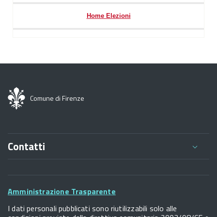
Home Elezioni
Comune di Firenze
Contatti
Comune di Firenze
Palazzo Vecchio
Footer
Piazza della Signoria - 50122, Firenze
Amministrazione Trasparente
P.IVA 01307110484
Widget
I dati personali pubblicati sono riutilizzabili solo alle