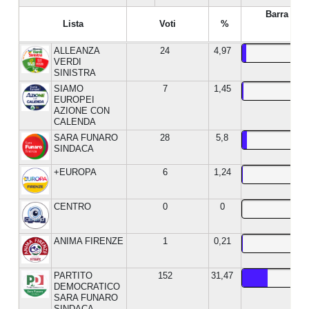
Barra %
Lista
Voti
%
ALLEANZA
24
4,97
VERDI
SINISTRA
SIAMO
7
1,45
EUROPEI
AZIONE CON
CALENDA
SARA FUNARO
28
5,8
SINDACA
+EUROPA
6
1,24
CENTRO
0
0
ANIMA FIRENZE
1
0,21
PARTITO
152
31,47
DEMOCRATICO
SARA FUNARO
SINDACA