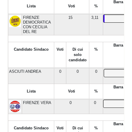
Barra %
Lista
Voti
%
FIRENZE
15
3,11
DEMOCRATICA
CON CECILIA
DEL RE
Barra %
Candidato Sindaco
Voti
Di cui
%
solo
candidato
ASCIUTI ANDREA
0
0
0
Barra %
Lista
Voti
%
FIRENZE VERA
0
0
Barra %
Candidato Sindaco
Voti
Di cui
%