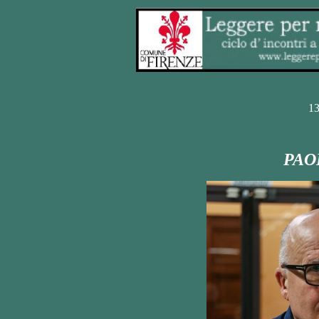
13
PAO